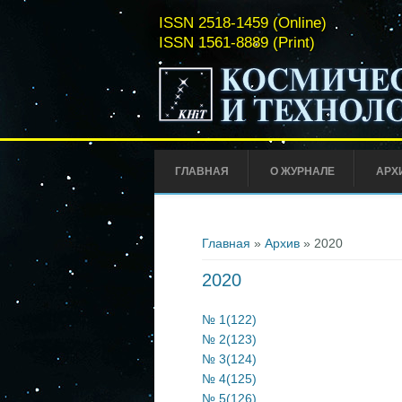
ISSN 2518-1459 (Online)
ISSN 1561-8889 (Print)
ГЛАВНАЯ
О ЖУРНАЛЕ
АРХ
Вы здесь
Главная
»
Архив
» 2020
2020
№ 1(122)
№ 2(123)
№ 3(124)
№ 4(125)
№ 5(126)