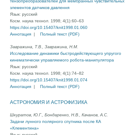
тензопреобразователей для мембранных чувствительньх
злементов датчиков давлення
Язык:
русский
Косм. наука технол. 1998; 4(1):60–63
https://doi.org/10.15407/knit1998.01.060
Аннотация
|
Полный текст (PDF)
Завражина, Т.В., Завражина, Н.М.
Исследование динамики быстродействующего упругого
кинематически управляемого робота-манипулятора
Язык:
русский
Косм. наука технол. 1998; 4(1):74–82
https://doi.org/10.15407/knit1998.01.074
Аннотация
|
Полный текст (PDF)
АСТРОНОМИЯ И АСТРОФИЗИКА
Шкуратов, Ю.Г., Бондаренко, Н.В., Качанов, А.С.
Задачи лунного полярного спутника после КА
«Клементина»
Язык:
русский