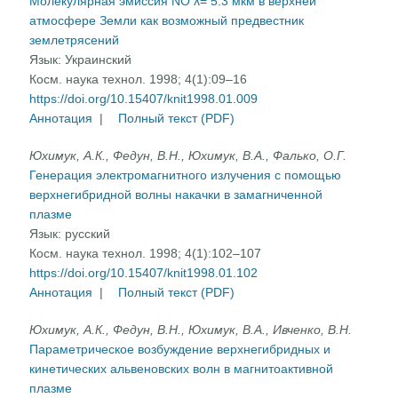
Молекулярная эмиссия NO λ= 5.3 мкм в верхней
атмосфере Земли как возможный предвестник
землетрясений
Язык:
Украинский
Косм. наука технол. 1998; 4(1):09–16
https://doi.org/10.15407/knit1998.01.009
Аннотация
|
Полный текст (PDF)
Юхимук, А.К., Федун, В.Н., Юхимук, В.А., Фалько, О.Г.
Генерация электромагнитного излучения с помощью
верхнегибридной волны накачки в замагниченной
плазме
Язык:
русский
Косм. наука технол. 1998; 4(1):102–107
https://doi.org/10.15407/knit1998.01.102
Аннотация
|
Полный текст (PDF)
Юхимук, A.К., Федун, В.Н., Юхимук, B.А., Ивченко, В.Н.
Параметрическое возбуждение верхнегибридных и
кинетических альвеновских волн в магнитоактивной
плазме