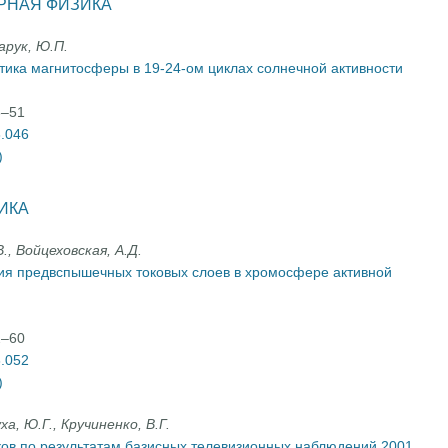
РНАЯ ФИЗИКА
арук, Ю.П.
етика магнитосферы в 19-24-ом циклах солнечной активности
6–51
3.046
)
ИКА
., Войцеховская, А.Д.
ния предвспышечных токовых слоев в хромосфере активной
2–60
3.052
)
ха, Ю.Г., Кручиненко, В.Г.
ков по результатам базисных телевизионных наблюдений 2001