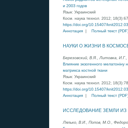
и 2003 годов
Язык:
Украинский
Косм. наука технол. 2012; 18(3):6
https://doi.org/10.15407/knit2012.0
Аннотация
|
Полный текст (PDF
НАУКИ О ЖИЗНИ В КОСМОС
Березовский, В.Я., Литовка, И.Г.,
Влияние экзогенного мелатоніну 
матрикса костной ткани
Язык:
Украинский
Косм. наука технол. 2012; 18(3):7
https://doi.org/10.15407/knit2012.0
Аннотация
|
Полный текст (PDF
ИССЛЕДОВАНИЕ ЗЕМЛИ ИЗ
Лялько, В.И., Попов, М.О., Федоро