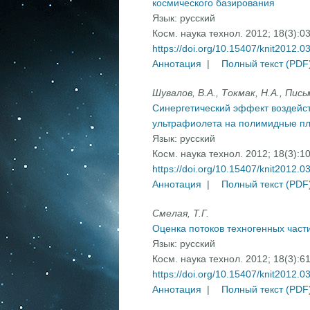
космического базирования
Язык:
русский
Косм. наука технол. 2012; 18(3):0
https://doi.org/10.15407/knit2012.0
Аннотация
|
Полный текст (PDF
Шувалов, В.А., Токмак, Н.А., Пись
Синергетический эффект воздейст
ультрафиолета на полимидные пл
Язык:
русский
Косм. наука технол. 2012; 18(3):1
https://doi.org/10.15407/knit2012.0
Аннотация
|
Полный текст (PDF
Смелая, Т.Г.
Оценка потоков техногенных части
Язык:
русский
Косм. наука технол. 2012; 18(3):6
https://doi.org/10.15407/knit2012.0
Аннотация
|
Полный текст (PDF