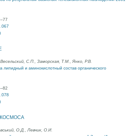
7–77
3.067
)
Е
 Весельский, С.П., Заморская, Т.М., Янко, Р.В.
на липидный и аминокислотный состав органического
8–82
3.078
)
 КОСМОСА
вський, О.Д., Левчик, О.И.