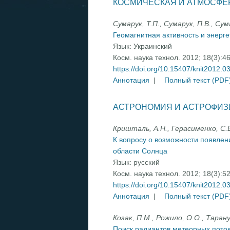
КОСМИЧЕСКАЯ И АТМОСФЕ
Сумарук, Т.П., Сумарук, П.В., Сум
Геомагнитная активность и энерг
Язык:
Украинский
Косм. наука технол. 2012; 18(3):4
https://doi.org/10.15407/knit2012.0
Аннотация
|
Полный текст (PDF
АСТРОНОМИЯ И АСТРОФИЗ
Кришталь, А.Н., Герасименко, С.В
К вопросу о возможности появле
области Солнца
Язык:
русский
Косм. наука технол. 2012; 18(3):5
https://doi.org/10.15407/knit2012.0
Аннотация
|
Полный текст (PDF
Козак, П.М., Рожило, О.О., Тарану
Поиск радиантов метеорных пото