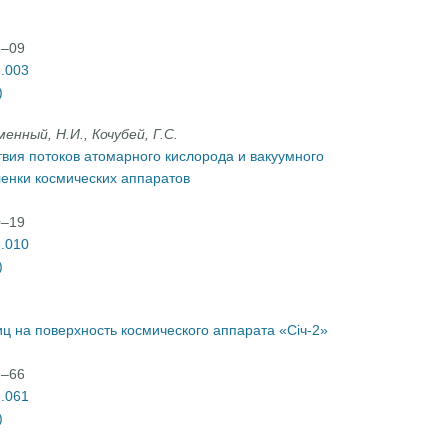
3–09
3.003
)
менный, Н.И., Кочубей, Г.С.
вия потоков атомарного кислорода и вакуумного
енки космических аппаратов
0–19
3.010
)
ц на поверхность космического аппарата «Січ-2»
1–66
3.061
)