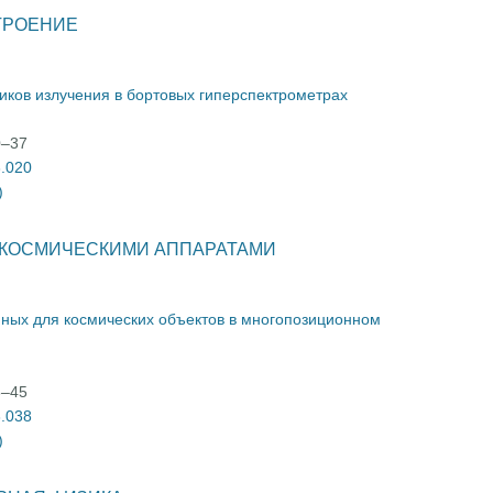
ТРОЕНИЕ
ков излучения в бортовых гиперспектрометрах
0–37
3.020
)
 КОСМИЧЕСКИМИ АППАРАТАМИ
ных для космических объектов в многопозиционном
8–45
3.038
)