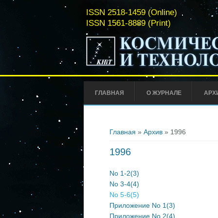
ISSN 2518-1459 (Online)
ISSN 1561-8889 (Print)
ГЛАВНАЯ
О ЖУРНАЛЕ
АРХ
Вы здесь
Главная
»
Архив
» 1996
1996
No 1-2(3)
No 3-4(4)
No 5-6(5)
Приложение No 1
(3)
Приложение No 2
(4)