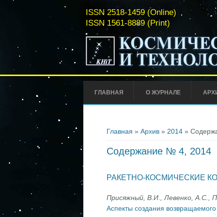
ISSN 2518-1459 (Online)
ISSN 1561-8889 (Print)
ГЛАВНАЯ
О ЖУРНАЛЕ
АРХ
Вы здесь
Главная
»
Архив
»
2014
» Содержа
Содержание № 4, 2014
РАКЕТНО-КОСМИЧЕСКИЕ К
Присяжный, В.И., Левенко, А.С., П
Аспекты создания возвращаемого