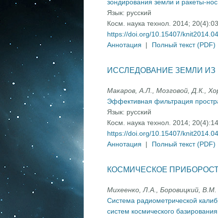
зондирования земли и ракеты-нос
Язык:
русский
Косм. наука технол. 2014; 20(4):0
https://doi.org/10.15407/knit2014.0
Аннотация
|
Полный текст (PDF)
ИССЛЕДОВАНИЕ ЗЕМЛИ ИЗ
Макаров, А.Л., Мозговой, Д.К., Хо
Эффективная фильтрация простра
Язык:
русский
Косм. наука технол. 2014; 20(4):1
https://doi.org/10.15407/knit2014.0
Аннотация
|
Полный текст (PDF)
КОСМИЧЕСКОЕ ПРИБОРОС
Михеенко, Л.А., Боровицкий, В.М.
Система радиометрической калиб
систем космического базировани