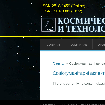
ISSN 2518-1459 (Online)
ISSN 1561-8889 (Print)
ГЛАВНАЯ
О ЖУРНАЛЕ
АРХ
Вы здесь
Главная
» Соціогуманітарні аспек
Соціогуманітарні аспек
There is currently no content classif
Copyright © 2026, Space Science and Tech