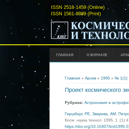
ISSN 2518-1459 (Online)
ISSN 1561-8889 (Print)
ГЛАВНАЯ
О ЖУРНАЛЕ
АРХ
Вы здесь
Главная
»
Архив
»
1995
»
№ 1(1)
Проект космического э
Рубрика:
Астрономия и астрофи
Гершберг, РЕ
,
Зверева, АМ
,
Петр
Косм. наука технол. 1995, 1 ;(1):
https://doi.org/10.15407/knit1995.