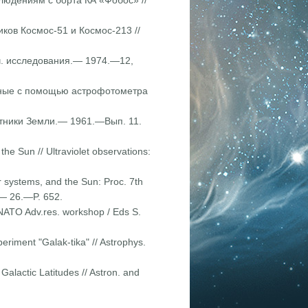
блюдениям с борта КА «Фобос» //
ков Космос-51 и Космос-213 //
ич. исследования.— 1974.—12,
енные с помощью астрофотометра
утники Земли.— 1961.—Вып. 11.
 the Sun // Ultraviolet observations:
 systems, and the Sun: Proc. 7th
.— 26.—P. 652.
 NATO Adv.res. workshop / Eds S.
eriment "Galak-tika" // Astrophys.
Galactic Latitu­des // Astron. and