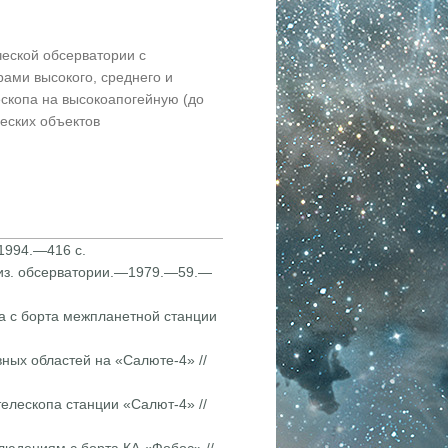
ской обсер­ватории с
ами высокого, среднего и
скопа на высокоапогейную (до
еских объектов
 1994.—416 с.
физ. обсервато­рии.—1979.—59.—
а с борта межпла­нетной станции
ивных областей на «Салюте-4» //
телескопа станции «Салют-4» //