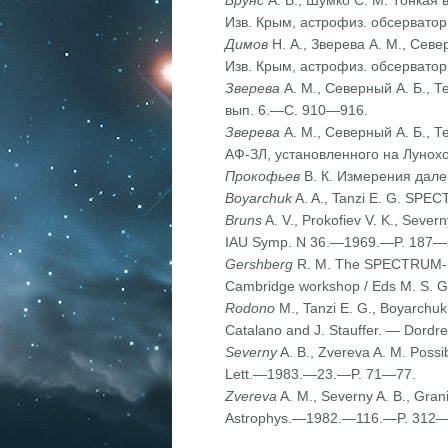
Брунс
А. В., Шумко С. М. Тонкая
Изв. Крым, астрофиз. обсервато
Димов
Н. А., Зверева А. М., Сев
Изв. Крым, астрофиз. обсерват
Зверева
А. М., Северный А. Б., 
вып. 6.—С. 910—916.
Зверева
А. М., Северный А. Б., 
АФ-ЗЛ, установленного на Лунох
Прокофьев
В. К. Измерения дале
Boyarchuk
A. A., Tanzi E. G. SPEC
Bruns
A. V., Prokofiev V. K., Severny
IAU Symp. N 36.—1969.—P. 187—
Gershberg
R. M. The SPECTRUM-UV P
Cambridge workshop / Eds M. S. Gi
Rodono
M., Tanzi E. G., Boyarchuk
Catalano and J. Stauffer. — Dordre
Severny
A. B., Zvereva A. M. Possi
Lett.—1983.—23.—P. 71—77.
Zvereva
A. M., Severny A. B., Granit
Astrophys.—1982.—116.—P. 312—