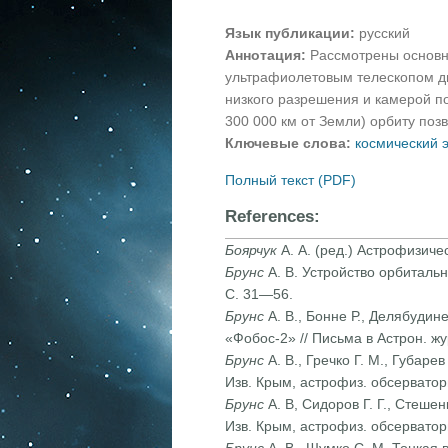
Язык публикации:
русский
Аннотация:
Рассмотрены основн
ультрафиолетовым телескопом ди
низкого разрешения и камерой п
300 000 км от Земли) орбиту по
Ключевые слова:
космический 
Полный текст (PDF)
References:
Боярчук
А. А. (ред.) Астрофизиче
Брунс
А. В. Устройство орбиталь
С. 31—56.
Брунс
А. В., Бонне Р., Делябудин
«Фобос-2» // Письма в Астрон. 
Брунс
А. В., Гречко Г. М., Губар
Изв. Крым, астрофиз. обсерват
Брунс
А. В, Сидоров Г. Г., Стеше
Изв. Крым, астрофиз. обсерват