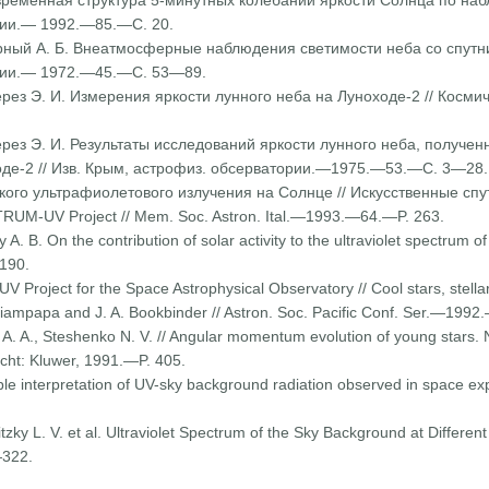
 временная структура 5-ми­нутных колебаний яркости Солнца по на
рии.— 1992.—85.—С. 20.
ерный А. Б. Внеатмосферные наблюдения светимости неба со спутни
ории.— 1972.—45.—С. 53—89.
Терез Э. И. Измерения яркости лунного неба на Луноходе-2 // Косм
Терез Э. И. Результаты исследований яркости лунного неба, получ
оде-2 // Изв. Крым, астрофиз. обсерватории.—1975.—53.—С. 3—28.
кого ультрафиолетового излу­чения на Солнце // Искусственные сп
TRUM-UV Project // Mem. Soc. Astron. Ital.—1993.—64.—P. 263.
 A. B. On the contribution of solar activity to the ultraviolet spectrum of
190.
roject for the Space Astrophysical Observatory // Cool stars, stellar
ampapa and J. A. Bookbinder // Astron. Soc. Pacific Conf. Ser.—1992
 A. A., Steshenko N. V. // Angular momentum evolution of young stars.
cht: Kluwer, 1991.—P. 405.
ble interpretation of UV-sky background radiation observed in space exp
zky L. V. et al. Ultraviolet Spectrum of the Sky Background at Different 
322.