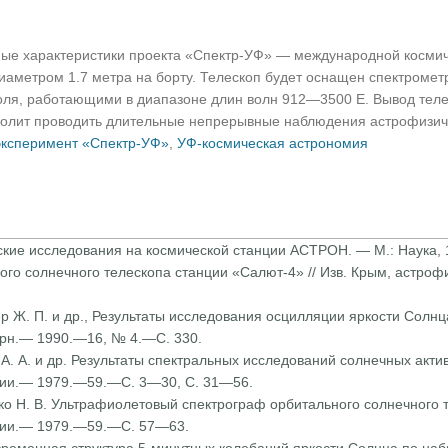
ые характеристики проекта «Спектр-УФ» — международной космиче
аметром 1.7 метра на борту. Телескоп будет оснащен спектрометр
оля, работающими в диапазоне длин волн 912—3500 Е. Вывод теле
зволит проводить длительные непрерывные наблюдения астрофизич
эксперимент «Спектр-УФ»
,
УФ-космическая астрономия
ские исследования на косми­ческой станции АСТРОН. — М.: Наука,
ного солнечного телескопа станции «Салют-4» // Изв. Крым, астро
ер Ж. П. и др., Результаты исследования осцилляции яркости Солнц
журн.— 1990.—16, № 4.—С. 330.
ев А. А. и др. Результаты спектральных исследований солнечных акт
ории.— 1979.—59.—С. 3—30, С. 31—56.
нко Н. В. Ультрафиолетовый спектрограф орбитального солнечного 
ории.— 1979.—59.—С. 57—63.