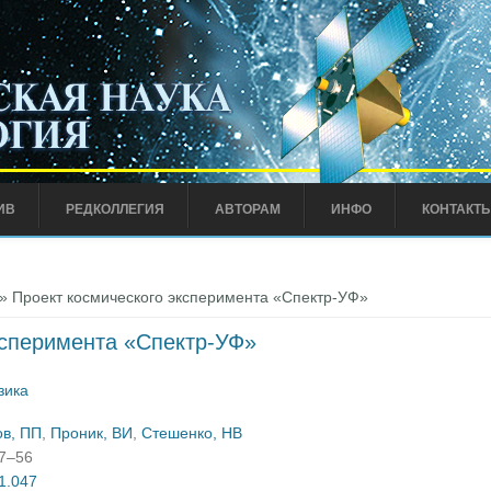
ИВ
РЕДКОЛЛЕГИЯ
АВТОРАМ
ИНФО
КОНТАКТ
» Проект космического эксперимента «Спектр-УФ»
ксперимента «Спектр-УФ»
зика
ов, ПП
,
Проник, ВИ
,
Стешенко, НВ
47–56
01.047