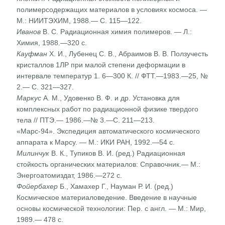
полимерсодержащих материа­лов в условиях космоса. —
М.: НИИТЭХИМ, 1988.— С. 115—122.
Иванов
В. С. Радиационная химия полимеров. — Л.:
Химия, 1988.—320 с.
Кауфман
X. И., Лубенец С. В., Абраимов В. В. Ползучесть
кристаллов 1ЛР при малой степени деформации в
интервале температур 1. 6—300 К. // ФТТ.—1983.—25, №
2.— С. 321—327.
Маркус
А. М., Удовенко В. Ф. и др. Установка для
комплексных работ по радиационной физике твердого
тела // ПТЭ.— 1986.—№ 3.—С. 211—213.
«Марс-94». Экспедиция автоматического космического
аппарата к Марсу. — М.: ИКИ РАН, 1992.—54 с.
Милинчук
В. К., Тупиков В. И. (ред.) Радиационная
стойкость органических материалов: Справочник.— М.:
Энергоатомиздат, 1986.—272 с.
Фойербахер
Б., Хамахер Г., Науман Р. И. (ред.)
Космическое материаловедение. Введение в научные
основы космической технологии: Пер. с англ. — М.: Мир,
1989.— 478 с.