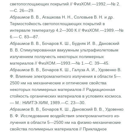
светопоглощающих покрытий // ФизХОМ.—1992.—№ 2.
—С. 26—29.
Абраимов
В. В., Агашкова Н. Н., Соловьев В. Н. и др.
Термостойкость светопоглощающих покрытий в
интервале температур 4.2—300 К // ФизХОМ.—1989.—№
6.— С. 83—87.
Абраимов
В. В., Бочаров К. Ш., Будняк И. В., Дановский
В. В. Стимулированная вакуумным ультрафиолетовым
излучени­ем ползучесть некоторых полимерных
материалов // Физ­ХОМ.—1993.—№ 1.—С. 39—45.
Абраимов
В. В., Бочаров К. Ш., Галуза А. И., Удовенко В.
Ф. Влияние электромагнитного излучения в области 5—
2500 нм на механические и оптические свойства
некоторых полимерных материалов // Радиационная
стойкость орга­нических материалов в условиях космоса.
— М.: НИИТЭ-ХИМ, 1989.—С. 23—30.
Абраимов
В. В., Бочаров К. Ш., Дановский В. В., Удовен­ко
В. Ф. Исследование воздействия электромагнитного из­
лучения в области 5—2500 нм на физико-механические
свойства полимерных материалов // Прикладное