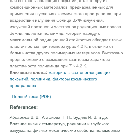
для светопоглощающих покрытий, а также других
композиционных материалов, предназначенных для
применения в условиях космического пространства, при
воздействии излучения Солнца ВУФ-излучения,
излучений протонов и электронов радиационных поясов
Земли, является полиимид, который наряду с
максимальной радиационной стойкостью обладает также
пластичностью при температурах 4.2 К, в отличие от
большинства других полимерных материалов. Высказано
предположение о возможном квантовом характере
пластичности полиимида при
Т ~
4.2 К.
Ключевые слова:
материалы светопоглощающих
покрытий
,
полиимид
,
факторы космического
пространства
Полный текст (PDF)
References:
Абраимов
В. В., Агашкова Н. Н., Будняк И. В. и др.
Влияние низких температур, радиации и глубокого
вакуума на фи­зико-механические свойства полимерных