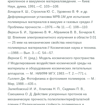
криоген­ное и вакуумное материаловедение. — Киев:
Наук, думка, 1991.—С. 103—108.
Бочаров
К. Ш., Строилов Ю. С., Удовенко В. Ф. и др.
Деформационная установка МРВ-1М для испытания
пол­имерных материалов в вакууме и газовых средах //
Пробле­мы прочности.—1976.—№ 11.—С. 108—110.
Веркин
Б. И., Удовенко В. Ф., Абраимов В. В., Бочаров К.
Ш. Влияние электромагнитного излучения в области 0.01
— 25 мкм на механические свойства некоторых
полимерных материалов // Космическая наука и техника.
—1988.— Вып. 3.—С. 54—57.
Вернов
С. Н. (ред.). Модель космического пространства
// Моделирование воздействия космической среды на
матери­алы и оборудование космических летательных
аппаратов. — М.: НИИЯФ МГУ, 1983.—Т. 2.—771 с.
Гиллет
Дж. Фотофизика и фотохимия полимеров. — М.:
Мир, 1988.—435 с.
Залюбовский
И. И., Хлапова Н. П., Сидякин П. В.,
Саюшкина О. Д. Действие ускоренных протонов на
механическую прочность полиэтилентерефталатной
пленки // Радиационная стойкость полимерных и