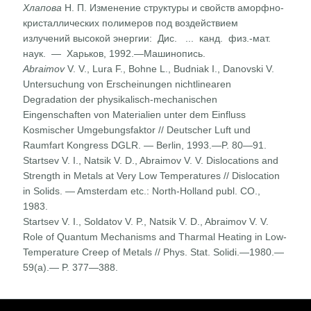
Хлапова
Н. П. Изменение структуры и свойств аморфно-
кристаллических полимеров под воздействием
излучений высокой энергии: Дис. ... канд. физ.-мат.
наук. — Харьков, 1992.—Машинопись.
Abraimov
V. V., Lura F., Bohne L., Budniak I., Danovski V.
Untersuchung von Erscheinungen nichtlinearen
Degradation der physikalisch-mechanischen
Eingenschaften von Materialien unter dem Einfluss
Kosmischer Umgebungsfaktor // Deutscher Luft und
Raumfart Kongress DGLR. — Berlin, 1993.—P. 80—91.
Startsev V. I., Natsik V. D., Abraimov V. V. Dislocations and
Strength in Metals at Very Low Temperatures // Dislocation
in Solids. — Amsterdam etc.: North-Holland publ. CO.,
1983.
Startsev V. I., Soldatov V. P., Natsik V. D., Abraimov V. V.
Role of Quantum Mechanisms and Tharmal Heating in Low-
Tempe­rature Creep of Metals // Phys. Stat. Solidi.—1980.—
59(a).— P. 377—388.