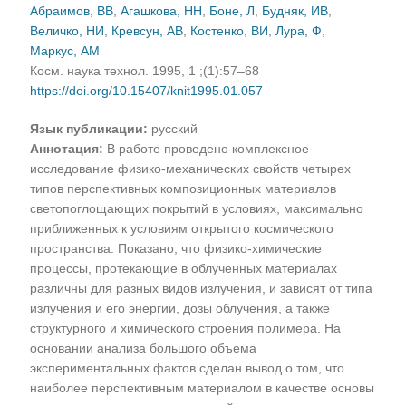
Абраимов, ВВ
,
Агашкова, НН
,
Боне, Л
,
Будняк, ИВ
,
Величко, НИ
,
Кревсун, АВ
,
Костенко, ВИ
,
Лура, Ф
,
Маркус, АМ
Косм. наука технол. 1995, 1 ;(1):57–68
https://doi.org/10.15407/knit1995.01.057
Язык публикации:
русский
Аннотация:
В работе проведено комплексное
исследование физико-механических свойств четырех
типов перспективных композиционных материалов
светопоглощающих покрытий в условиях, максимально
приближенных к условиям открытого космического
пространства. Показано, что физико-химические
процессы, протекающие в облученных материалах
различны для разных видов излучения, и зависят от типа
излучения и его энергии, дозы облучения, а также
структурного и химического строения полимера. На
основании анализа большого объема
экспериментальных фактов сделан вывод о том, что
наиболее перспективным материалом в качестве основы