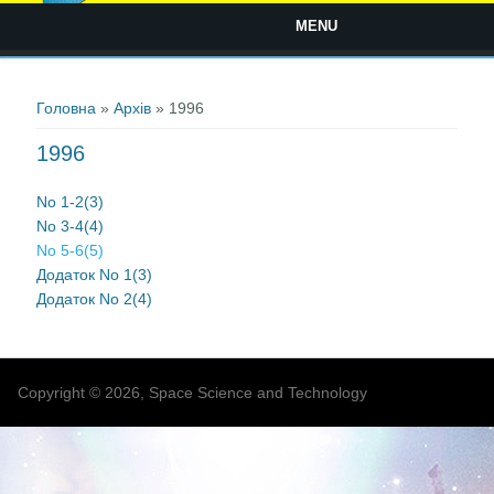
MENU
Ви є тут
Головна
»
Архів
» 1996
1996
No 1-2(3)
No 3-4(4)
No 5-6(5)
Додаток No 1
(3)
Додаток No 2
(4)
Copyright © 2026, Space Science and Technology