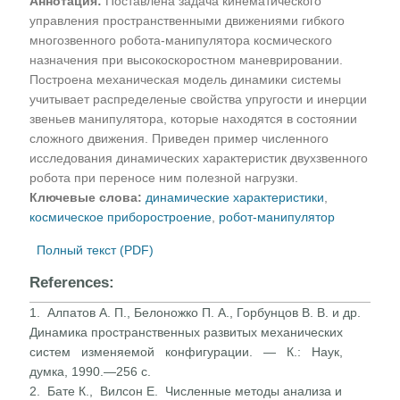
Аннотация:
Поставлена задача кинематического
управления пространственными движениями гибкого
многозвенного робота-манипулятора космического
назначения при высокоскоростном маневрировании.
Построена механическая модель динамики системы
учитывает распределеные свойства упругости и инерции
звеньев манипулятора, которые находятся в состоянии
сложного движения. Приведен пример численного
исследования динамических характеристик двухзвенного
робота при переносе ним полезной нагрузки.
Ключевые слова:
динамические характеристики
,
космическое приборостроение
,
робот-манипулятор
Полный текст (PDF)
References:
1. Алпатов А. П., Белоножко П. А., Горбунцов В. В. и др.
Динамика пространственных развитых механических
сис­тем изменяемой конфигурации. — К.: Наук,
думка, 1990.—256 с.
2. Бате К., Вилсон Е. Численные методы анализа и