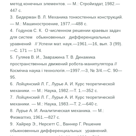
метод конечных элементов. — М.: Стройиздат, 1982.—
447 с.
3. Бидерман В. Л. Механика тонкостенных конструкций.
— М.: Машиностроение, 1977.—488 с.
4. Годунов С. К. О численном решении краевых задач
для систем обыкновенных дифференциальных
уравнений // Успехи мат. наук.—1961.—16, вып. 3 (99).
—С. 171 — 174.
5. Гуляев В. И., Завражина Т. В. Динамика
пространственных движений робота-манипулятора //
Космічна наука і техно­логія.—1997.—3, № 3/4.—С. 90—
95.
6. Лойцянский Л. Г., Лурье А. И. Курс теоретической
меха­ники. — М.: Наука, 1982.—Т. 1.—352 с.
7. Лойцянский Л. Г., Лурье А. И. Курс теоретической
меха­ники. — М.: Наука, 1983.—Т. 2.—640 с.
8. Лурье А. И. Аналитическая механика. — М.:
Физматгиз, 1961.—827 с.
9. Хайрер Э., Нерсетт С., Ваннер Г. Решение
обыкновенных дифференциальных уравнений.