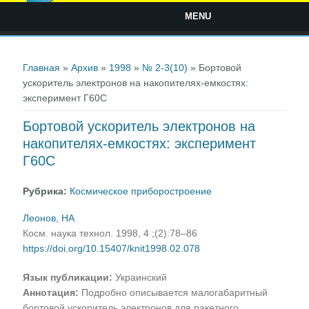
MENU
Вы здесь
Главная
»
Архив
»
1998
»
№ 2-3(10)
» Бортовой
ускоритель электронов на накопителях-емкостях:
эксперимент Г60С
Бортовой ускоритель электронов на
накопителях-емкостях: эксперимент
Г60С
Рубрика:
Космическое приборостроение
Леонов, НА
Косм. наука технол. 1998, 4 ;(2):78–86
https://doi.org/10.15407/knit1998.02.078
Язык публикации:
Украинский
Аннотация:
Подробно описывается малогабаритный
бортовой ускоритель электронов для ракетного