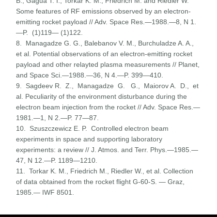
В., Gagua T. I., Torkar K. M., Friedrich M. and Riedler W.
Some features of RF emissions observed by an electron-
emitting rocket payload // Adv. Space Res.—1988.—8, N 1.
—P. (1)119— (1)122.
8. Managadze G. G., Balebanov V. M., Burchuladze A. A.,
et al. Potential observations of an electron-emitting rocket
payload and other relayted plasma measurements // Planet,
and Space Sci.—1988.—36, N 4.—P. 399—410.
9. Sagdeev R. Z., Managadze G. G., Maiorov A. D., et
al. Peculiarity of the environment disturbance during the
electron beam injection from the rocket // Adv. Space Res.—
1981.—1, N 2.—P. 77—87.
10. Szuszczewicz E. P. Controlled electron beam
experiments in space and supporting laboratory
experiments: a review // J. Atmos. and Terr. Phys.—1985.—
47, N 12.—P. 1189—1210.
11. Torkar K. M., Friedrich M., Riedler W., et al. Collection
of data obtained from the rocket flight G-60-S. — Graz,
1985.— IWF 8501.