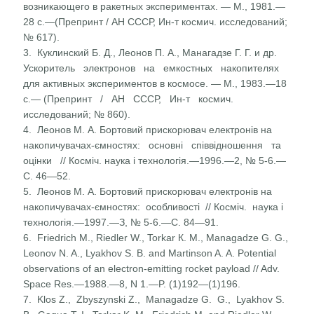
возникающего в ракетных экспери­ментах. — М., 1981.—
28 с.—(Препринт / АН СССР, Ин-т космич. исследований;
№ 617).
3. Куклинский Б. Д., Леонов П. А., Манагадзе Г. Г. и др.
Ускоритель электронов на емкостных накопителях
для активных экспериментов в космосе. — М., 1983.—18
с.— (Препринт / АН СССР, Ин-т космич.
исследований; № 860).
4. Леонов М. А. Бортовий прискорювач електронів на
накопичувачах-ємностях: основні співвідношення та
оцінки // Косміч. наука і технологія.—1996.—2, № 5-6.—
С. 46—52.
5. Леонов М. А. Бортовий прискорювач електронів на
накопичувачах-ємностях: особливості // Косміч. наука і
техно­логія.—1997.—З, № 5-6.—С. 84—91.
6. Friedrich M., Riedler W., Torkar К. М., Managadze G. G.,
Leonov N. A., Lyakhov S. B. and Martinson A. A. Potential
observations of an electron-emitting rocket payload // Adv.
Space Res.—1988.—8, N 1.—P. (1)192—(1)196.
7. Klos Z., Zbyszynski Z., Managadze G. G., Lyakhov S.