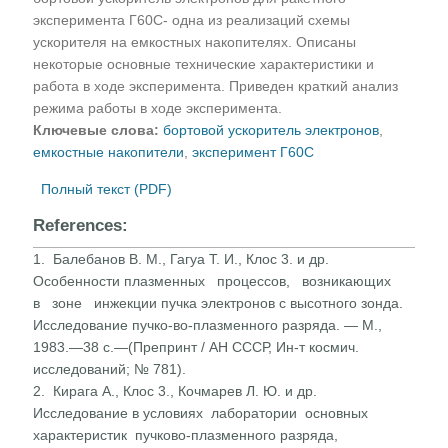
эксперимента Г60С- одна из реализаций схемы
ускорителя на емкостных накопителях. Описаны
некоторые основные технические характеристики и
работа в ходе эксперимента. Приведен краткий анализ
режима работы в ходе эксперимента.
Ключевые слова:
бортовой ускоритель электронов
,
емкостные накопители
,
эксперимент Г60С
Полный текст (PDF)
References:
1. Балебанов В. М., Гагуа Т. И., Клос 3. и др.
Особенности плазменных процессов, возникающих
в зоне инжекции пучка электронов с высотного зонда.
Исследование пучко-во-плазменного разряда. — М.,
1983.—38 с.—(Препринт / АН СССР, Ин-т космич.
исследований; № 781).
2. Кирага А., Клос 3., Кочмарев Л. Ю. и др.
Исследование в условиях лаборатории основных
характеристик пучково-плазменного разряда,