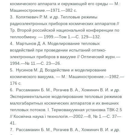
космического аппарата и окружающей его среды — М.:
Машиностроение.—1971.—382 с.
3. Копяткевич Р. М. и др. Тепловые режимы
радиоэлектрон­ных приборов космических аппаратов //
Тр. Второй рос­сийской национальной конференции по
теплообмену. — 1999.—Том 1.—С. 129—132.
4. Мартынов Д. А. Моделирование тепловых
воздействий при проведении испытаний оптико-
электронных приборов в вакууме // Оптический журн.—
1994.—№ 11.—С. 23—26.
5. Нусинов М. Д. Воздействие и моделирование
космического вакуума. — М.: Машиностроение.—1982.—
176 с.
6. Рассамакин Б. М., Рогачев В. А., Хоминич В. И. и др.
Экспериментальное моделирование тепловых режимов
ма­логабаритных космических аппаратов и их внешних
тепло­вых потоков. I. Термовакуумная установка ТВК-2.5
// Космічна наука і технологія.—2002.—8, № 1.—С. 37—
41.
7. Рассамакин Б. М., Рогачев В. А., Хоминич В. И. и др.