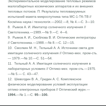
Экспериментальное моделирование тепловых режимов
ма­логабаритных космических аппаратов и их внешних
тепло­вых потоков. П. Результаты тепловакуумных
испытаний макета микроспутника типа МС-1-ТК-ТВ //
Космічна нау­ка і технологія.—2002.—8, № 4.—С. 3—10.
8. Рымов А. И. Имитатор солнечного излучения //
Светотех­ника.—1989.—№ 9.—С. 4—6.
9. Рымов А. И., Скоблова В. И. Оптические интеграторы
// Светотехника.—1988.—№ 8.—С. 12—15.
10. Смолкин М. Н., Тельный А. А. Источники света для
имитации солнечного излучения // Оптико-мех. пром-сть.
— 1979.—№ 10.—С. 51—54.
11. Тельный А. А. Имитация солнечного излучения в
лабора­торных условиях // Оптико-мех. пром-сть.—1975.
—№ 5.— С. 43—47.
12. Шеволдин В. А., Гридин А. С. Комплексное
физическое моделирование условий эксплуатации
оптико-электронных приборов // Оптический журн.—
1994.
—№ 1.—С.
95
—
100.