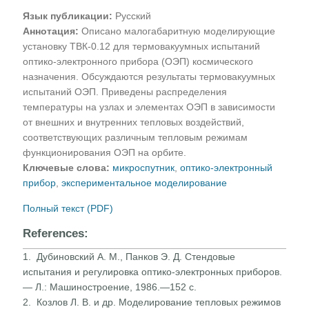
Язык публикации:
Русский
Аннотация:
Описано малогабаритную моделирующие
установку ТВК-0.12 для термовакуумных испытаний
оптико-электронного прибора (ОЭП) космического
назначения. Обсуждаются результаты термовакуумных
испытаний ОЭП. Приведены распределения
температуры на узлах и элементах ОЭП в зависимости
от внешних и внутренних тепловых воздействий,
соответствующих различным тепловым режимам
функционирования ОЭП на орбите.
Ключевые слова:
микроспутник
,
оптико-электронный
прибор
,
экспериментальное моделирование
Полный текст (PDF)
References:
1. Дубиновский А. М., Панков Э. Д. Стендовые
испытания и регулировка оптико-электронных приборов.
— Л.: Маши­ностроение, 1986.—152 с.
2. Козлов Л. В. и др. Моделирование тепловых режимов