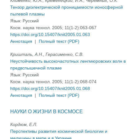
Клименко, Ю.А., Кременецкий, И.А., Черемных, О.К.
Тензор диэлектрической проницаемости ионосферной
пылевой плазмы
Язык:
Русский
Косм. наука технол. 2005; 11(1-2):063-067
https://doi.org/10.15407/knit2005.01.063
Аннотация
|
Полный текст (PDF)
Кришталь, A.H., Герасименко, С.В.
Неустойчивость высокочастотных ленгмюровских волн в
предвспышечной плазме
Язык:
Русский
Косм. наука технол. 2005; 11(1-2):068-074
https://doi.org/10.15407/knit2005.01.068
Аннотация
|
Полный текст (PDF)
НАУКИ О ЖИЗНИ В КОСМОСЕ
Кордюм, Е.Л.
Перспективы развития космической биологии и
медицины в мире и в Украине