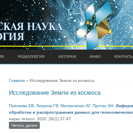
ИВ
РЕДКОЛЛЕГИЯ
АВТОРАМ
ИНФО
КОНТАКТ
Вы здесь
Главная
» Исследование Земли из космоса
Исследование Земли из космоса
Пьянкова ЕВ
,
Лизунов ГВ
,
Меланченко АГ
,
Протас АН
.
Информа
обработки и распространения данных для геокосмически
наука технол. 2020 ;26(1):37-47.
Читать далее
о Информационная система сбора, обработки и
проектов