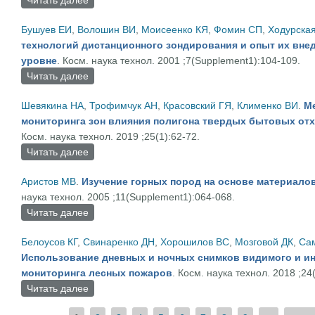
Читать далее
о Применение специализированной ЭВМ для реш
Бушуев ЕИ
,
Волошин ВИ
,
Моисеенко КЯ
,
Фомин СП
,
Ходурска
технологий дистанционного зондирования и опыт их вне
уровне
. Косм. наука технол. 2001 ;7(Supplement1):104-109.
Читать далее
о Тенденции развития технологий дистанционно
Шевякина НА
,
Трофимчук АН
,
Красовский ГЯ
,
Клименко ВИ
.
М
мониторинга зон влияния полигона твердых бытовых от
Косм. наука технол. 2019 ;25(1):62-72.
Читать далее
о Методы и модели космического мониторинга 
среду
Аристов МВ
.
Изучение горных пород на основе материало
наука технол. 2005 ;11(Supplement1):064-068.
Читать далее
о Изучение горных пород на основе материалов
Белоусов КГ
,
Свинаренко ДН
,
Хорошилов ВС
,
Мозговой ДК
,
Са
Использование дневных и ночных снимков видимого и и
мониторинга лесных пожаров
. Косм. наука технол. 2018 ;24(
Читать далее
о Использование дневных и ночных снимков ви
пожаров