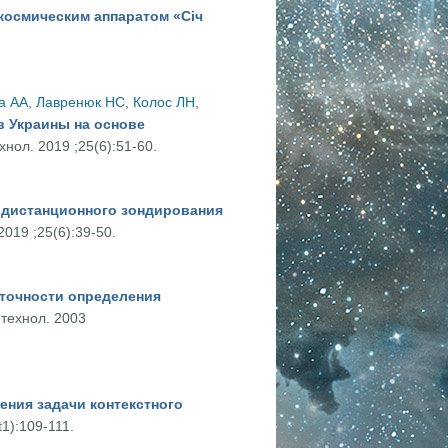
космическим аппаратом «Січ
м «Січ 2М»
а АА
,
Лавренюк НС
,
Колос ЛН
,
в Украины на основе
хнол. 2019 ;25(6):51-60.
путниковых данных высокого разрешения
 дистанционного зондирования
2019 ;25(6):39-50.
рования Земли: поиск рациональных решений
 точности определения
 технол. 2003
динат объектов по космическим снимкам
ния задачи контекстного
1):109-111.