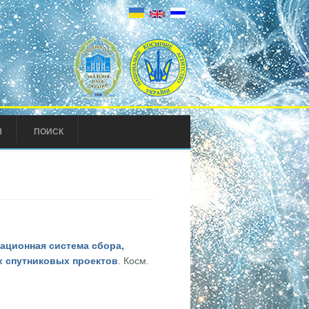
Ы
ПОИСК
ционная система сбора,
х спутниковых проектов
. Косм.
 распространения данных для геокосмических спутниковых