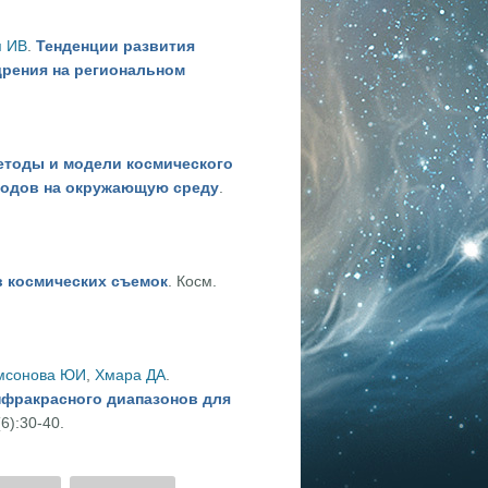
ения задачи контекстного поиска изображений
я ИВ
.
Тенденции развития
дрения на региональном
го зондирования и опыт их внедрения на региональном уровне
етоды и модели космического
ходов на окружающую среду
.
зон влияния полигона твердых бытовых отходов на окружающую
в космических съемок
. Косм.
 космических съемок
мсонова ЮИ
,
Хмара ДА
.
нфракрасного диапазонов для
6):30-40.
димого и инфракрасного диапазонов для мониторинга лесных