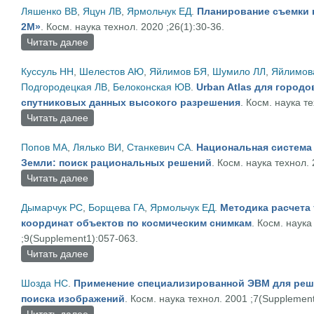
Ляшенко ВВ
,
Яцун ЛВ
,
Ярмольчук ЕД
.
Планирование съемки 
2М»
. Косм. наука технол. 2020 ;26(1):30-36.
Читать далее
о Планирование съемки космическим аппарато
Куссуль НН
,
Шелестов АЮ
,
Яйлимов БЯ
,
Шумило ЛЛ
,
Яйлимов
Подгородецкая ЛВ
,
Белоконская ЮВ
.
Urban Atlas для городо
спутниковых данных высокого разрешения
. Косм. наука те
Читать далее
о Urban Atlas для городов Украины на основе с
Попов МА
,
Лялько ВИ
,
Станкевич СА
.
Национальная система
Земли: поиск рациональных решений
. Косм. наука технол. 
Читать далее
о Национальная система дистанционного зонди
Дымарчук РС
,
Борщева ГА
,
Ярмольчук ЕД
.
Методика расчета
координат объектов по космическим снимкам
. Косм. наука
;9(Supplement1):057-063.
Читать далее
о Методика расчета точности определения коор
Шозда НС
.
Применение специализированной ЭВМ для реше
поиска изображений
. Косм. наука технол. 2001 ;7(Supplement