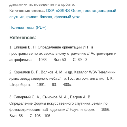
динамики их поведения на орбите.
Ключевые слова:
DSP
,
«SBIRS-Geo»
,
геостационарный
спутник
,
кривая блеска
,
фазовый угол
Полный текст (PDF)
References:
1. Епишев В. П. Определение ориентации ИНТ в
про
странстве по их зеркальному отражению // Астромет
рия и
астрофизика. — 1983. — Вып.50. — С. 89—
3.
2. Корнилов В. Г., Волков И. М. и др. Каталог WBVR-велич
ин
ярких звезд северного неба // Тр. Гос. астрон. ин
та им. П. К.
Штернберга. — 1991. — 63. — 400
с.
3. Северный С. А., Смирнов М. А., Багров А. В.
Определение
формы искусственного спутника Земли по
фотомет
рическим наблюдениям // Науч. информ. —
1986. —
Вып. 58. — С. 103—106.