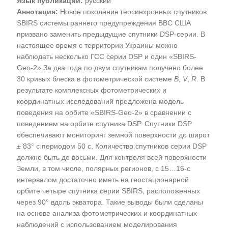
Язык публикации:
русский
Аннотация:
Новое поколение геосинхронных спутников
SBIRS системы раннего предупреждения ВВС США
призвано заменить предыдущие спутники DSP-серии. В
настоящее время с территории Украины можно
наблюдать несколько ГСС серии DSP и один «SBIRS-
Geo-2».За два года по двум спутникам получено более
30 кривых блеска в фотометрической системе
B
,
V
,
R
. В
результате комплексных фотометрических и
координатных исследований предложена модель
поведения на орбите «SBIRS-Geo-2» в сравнении с
поведением на орбите спутника DSP. Спутники DSP
обеспечивают мониторинг земной поверхности до широт
± 83° с периодом 50 с. Количество спутников серии DSP
должно быть до восьми. Для контроля всей поверхности
Земли, в том числе, полярных регионов, с 15…16-с
интервалом достаточно иметь на геостационарной
орбите четыре спутника серии SBIRS, расположенных
через 90° вдоль экватора. Такие выводы были сделаны
на основе анализа фотометрических и координатных
наблюдений с использованием моделирования