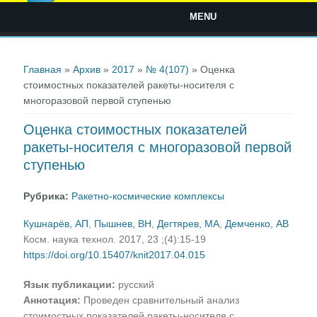
MENU
Вы здесь
Главная
»
Архив
»
2017
»
№ 4(107)
» Оценка
стоимостных показателей ракеты-носителя с
многоразовой первой ступенью
Оценка стоимостных показателей
ракеты-носителя с многоразовой первой
ступенью
Рубрика:
Ракетно-космические комплексы
Кушнарёв, АП
,
Пышнев, ВН
,
Дегтярев, МА
,
Демченко, АВ
Косм. наука технол. 2017, 23 ;(4):15-19
https://doi.org/10.15407/knit2017.04.015
Язык публикации:
русский
Аннотация:
Проведен сравнительный анализ
стоимостных показателей ракеты-носителя с