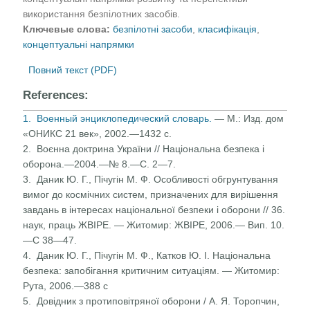
використання безпілотних засобів.
Ключевые слова:
безпілотні засоби
,
класифікація
,
концептуальні напрямки
Повний текст (PDF)
References:
1. Военный энциклопедический словарь.
— М.: Изд. дом
«ОНИКС 21 век», 2002.—1432 с.
2. Воєнна доктрина України // Національна безпека і
оборона.—2004.—№ 8.—С. 2—7.
3. Даник Ю. Г., Пічугін М. Ф. Особливості обгрунтування
вимог до космічних систем, призначених для вирішення
завдань в інтересах національної безпеки і оборони // 36.
наук, праць ЖВІРЕ. — Житомир: ЖВІРЕ, 2006.— Вип. 10.
—С 38—47.
4. Даник Ю. Г., Пічугін М. Ф., Катков Ю. І. Національна
безпека: запобігання критичним ситуаціям. — Жито­мир:
Рута, 2006.—388 с
5. Довідник з протиповітряної оборони / А. Я. Торопчин,