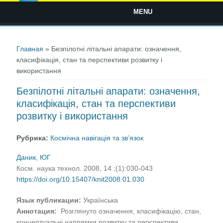
MENU
Вы здесь
Главная
» Безпілотні літальні апарати: означення,
класифікація, стан та перспективи розвитку і
використання
Безпілотні літальні апарати: означення,
класифікація, стан та перспективи
розвитку і використання
Рубрика:
Космічна навігація та зв’язок
Даник, ЮГ
Косм. наука технол. 2008, 14 ;(1):030-043
https://doi.org/10.15407/knit2008.01.030
Язык публикации:
Українська
Аннотация:
Розглянуто означення, класифікацію, стан,
концептуальні напрямки розвитку та перспективи