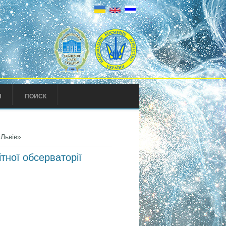
Ы
ПОИСК
«Львів»
тної обсерваторії