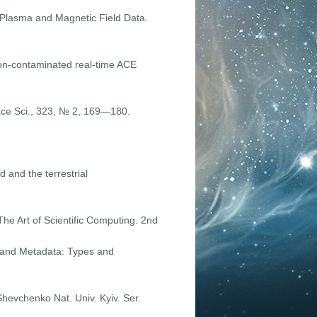
E Plasma and Magnetic Field Data.
oton-contaminated real-time ACE
ace Sci., 323, № 2, 169—180.
 and the terrestrial
The Art of Scientific Computing. 2nd
a and Metadata: Types and
Shevchenko Nat. Univ. Kyiv. Ser.