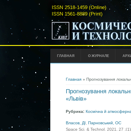
ISSN 2518-1459 (Online)
ISSN 1561-8889 (Print)
ГЛАВНАЯ
О ЖУРНАЛЕ
АРХ
Вы здесь
Главная
» Прогнозування локальни
Прогнозування локальни
«Львів»
Рубрика:
Космічна й атмосферна
Власов, ДІ
,
Парновський, ОС
Space Sci. & Technol. 2021, 27 ;(1