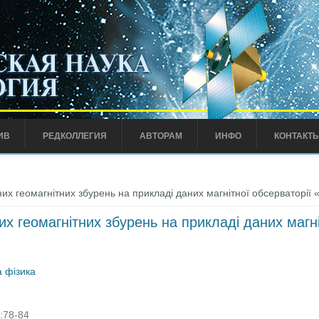
ИВ
РЕДКОЛЛЕГИЯ
АВТОРАМ
ИНФО
КОНТАКТ
х геомагнітних збурень на прикладі даних магнітної обсерваторії 
х геомагнітних збурень на прикладі даних магні
 фізика
):78-84