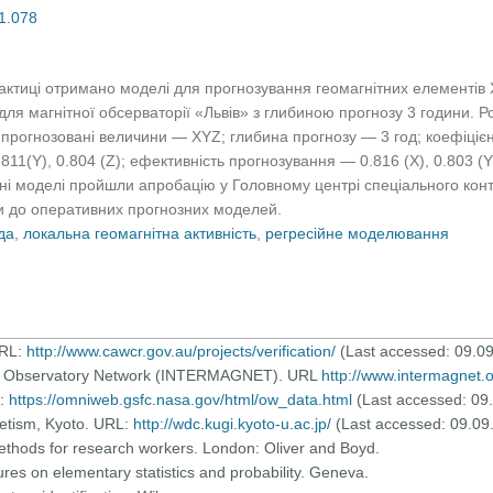
01.078
актиці отримано моделі для прогнозування геомагнітних елементів X,
для магнітної обсерваторії «Львів» з глибиною прогнозу 3 години. Р
 прогнозовані величини — XYZ; глибина прогнозу — 3 год; коефіціє
11(Y), 0.804 (Z); ефективність прогнозування — 0.816 (X), 0.803 (Y),
блені моделі пройшли апробацію у Головному центрі спеціального ко
и до оперативних прогнозних моделей.
да
,
локальна геомагнітна активність
,
регресійне моделювання
URL:
http://www.cawcr.gov.au/projects/verification/
(Last accessed: 09.09
tic Observatory Network (INTERMAGNET). URL
http://www.intermagnet.
L:
https://omniweb.gsfc.nasa.gov/html/ow_data.html
(Last accessed: 09
etism, Kyoto. URL:
http://wdc.kugi.kyoto-u.ac.jp/
(Last accessed: 09.09
 methods for research workers. London: Oliver and Boyd.
tures on elementary statistics and probability. Geneva.