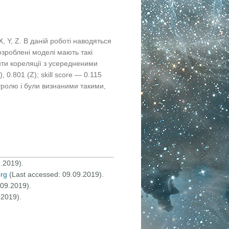
 Y, Z. В даній роботі наводяться
озроблені моделі мають такі
нти кореляції з усередненими
 0.801 (Z); skill score — 0.115
нтролю і були визнаними такими,
.2019).
org
(Last accessed: 09.09.2019).
.09.2019).
.2019).