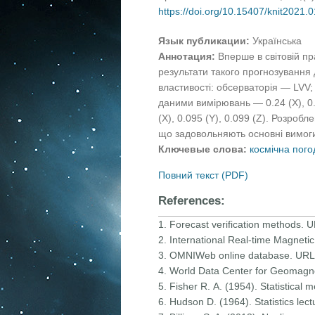
https://doi.org/10.15407/knit2021.
Язык публикации:
Українська
Аннотация:
Вперше в світовій пр
результати такого прогнозування 
властивості: обсерваторія — LVV;
даними вимірювань — 0.24 (X), 0.8
(X), 0.095 (Y), 0.099 (Z). Розро
що задовольняють основні вимог
Ключевые слова:
космічна пого
Повний текст (PDF)
References:
1. Forecast verification methods. 
2. International Real-time Magne
3. OMNIWeb online database. UR
4. World Data Center for Geomagn
5. Fisher R. А. (1954). Statistical
6. Hudson D. (1964). Statistics lec