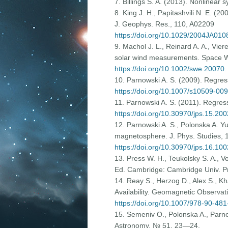
7. Billings S. A. (2013). Nonlinear s
8. King J. H., Papitashvili N. E. 
J. Geophys. Res., 110, A02209
https://doi.org/10.1029/2004JA010
9. Machol J. L., Reinard A. A., Vie
solar wind measurements. Space 
https://doi.org/10.1002/swe.20070
.
10. Parnowski A. S. (2009). Regre
https://doi.org/10.1007/s10509-00
11. Parnowski A. S. (2011). Regress
https://doi.org/10.30970/jps.15.200
12. Parnowski A. S., Polonska A. Yu
magnetosphere. J. Phys. Studies, 
https://doi.org/10.30970/jps.16.100
13. Press W. H., Teukolsky S. A., V
Ed. Cambridge: Cambridge Univ. P
14. Reay S., Herzog D., Alex S., K
Availability. Geomagnetic Observa
https://doi.org/10.1007/978-90-48
15. Semeniv O., Polonska A., Parno
Astronomy, № 51, 23—24.