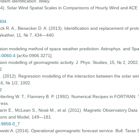
ystem identification. Wiley.
(2004). Solar Wind Spatial Scales in Comparisons of Hourly Wind and AC
804
.
reck R. A., Biesecker D. A. (2013). Identification and replacement of pr
Weather, 11, № 7, 434—440.
ssion modeling method of space weather prediction. Astrophys. and Sp
9-0060-4
[arXiv:0906.3271].
ion modelling of geomagnetic activity. J. Phys. Studies, 15, № 2, 2002.
2
. (2012). Regression modelling of the interaction between the solar wind
16, № 1/2, 1002.
2
etterling W. T., Flannery B. P. (1992). Numerical Recipes in FORTRAN. 
ress.
harin E., McLean S., Nosé M., et al. (2011). Magnetic Observatory Dat
tions and Model, 149—181.
1-9858-0_7
wski A. (2014). Operational geomagnetic forecast service. Bull. Taras 