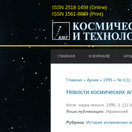
ISSN 2518-1459 (Online)
ISSN 1561-8889 (Print)
ГЛАВНАЯ
О ЖУРНАЛЕ
АРХ
Вы здесь
Главная
»
Архив
»
1995
»
№ 1(1)
Новости космических а
Косм. наука технол. 1995, 1 ;(1):
Язык публикации:
Украинский
Рубрика:
История космических 