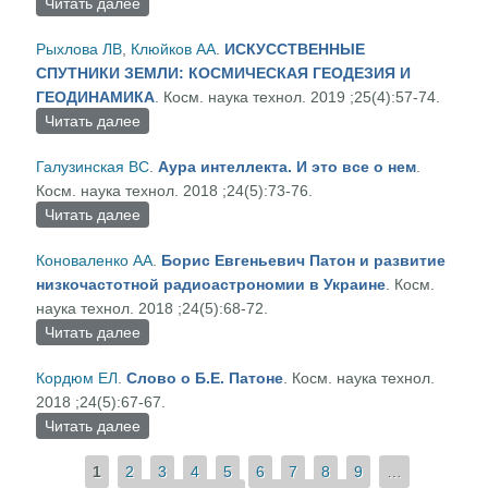
Читать далее
о Михаил Кузьмич Янгель – выдающийся
ученый и конструктор ракетно-космической
Рыхлова ЛВ
,
Клюйков АА
.
ИСКУССТВЕННЫЕ
техники
СПУТНИКИ ЗЕМЛИ: КОСМИЧЕСКАЯ ГЕОДЕЗИЯ И
ГЕОДИНАМИКА
. Косм. наука технол. 2019 ;25(4):57-74.
Читать далее
о ИСКУССТВЕННЫЕ СПУТНИКИ ЗЕМЛИ:
КОСМИЧЕСКАЯ ГЕОДЕЗИЯ И ГЕОДИНАМИКА
Галузинская ВС
.
Аура интеллекта. И это все о нем
.
Косм. наука технол. 2018 ;24(5):73-76.
Читать далее
о Аура интеллекта. И это все о нем
Коноваленко АА
.
Борис Евгеньевич Патон и развитие
низкочастотной радиоастрономии в Украине
. Косм.
наука технол. 2018 ;24(5):68-72.
Читать далее
о Борис Евгеньевич Патон и развитие
низкочастотной радиоастрономии в Украине
Кордюм ЕЛ
.
Слово о Б.Е. Патоне
. Косм. наука технол.
2018 ;24(5):67-67.
Читать далее
о Слово о Б.Е. Патоне
Страницы
1
2
3
4
5
6
7
8
9
…