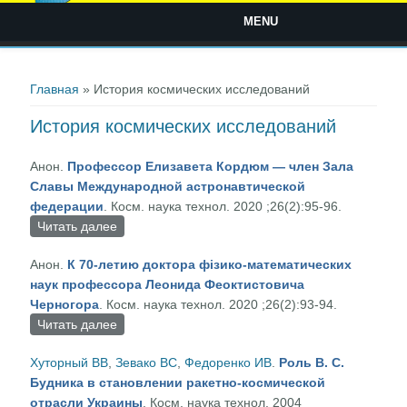
MENU
Вы здесь
Главная
» История космических исследований
История космических исследований
Анон.
Профессор Елизавета Кордюм — член Зала
Славы Международной астронавтической
федерации
. Косм. наука технол. 2020 ;26(2):95-96.
Читать далее
о Профессор Елизавета Кордюм — член Зала
Славы Международной астронавтической
Анон.
К 70-летию доктора фізико-математических
федерации
наук профессора Леонида Феоктистовича
Черногора
. Косм. наука технол. 2020 ;26(2):93-94.
Читать далее
о К 70-летию доктора фізико-математических
наук профессора Леонида Феоктистовича
Хуторный ВВ
,
Зевако ВС
,
Федоренко ИВ
.
Роль В. С.
Черногора
Будника в становлении ракетно-космической
отрасли Украины
. Косм. наука технол. 2004