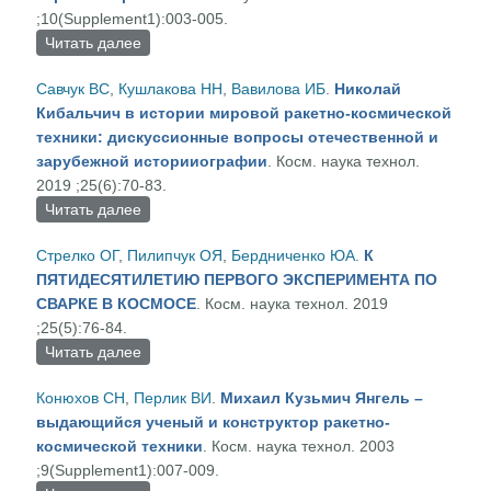
;10(Supplement1):003-005.
Читать далее
о Роль В. С. Будника в становлении ракетно-
космической отрасли Украины
Савчук ВС
,
Кушлакова НН
,
Вавилова ИБ
.
Николай
Кибальчич в истории мировой ракетно-космической
техники: дискуссионные вопросы отечественной и
зарубежной историиографии
. Косм. наука технол.
2019 ;25(6):70-83.
Читать далее
о Николай Кибальчич в истории мировой
ракетно-космической техники: дискуссионные
Стрелко ОГ
,
Пилипчук ОЯ
,
Бердниченко ЮА
.
К
вопросы отечественной и зарубежной
ПЯТИДЕСЯТИЛЕТИЮ ПЕРВОГО ЭКСПЕРИМЕНТА ПО
историиографии
СВАРКЕ В КОСМОСЕ
. Косм. наука технол. 2019
;25(5):76-84.
Читать далее
о К ПЯТИДЕСЯТИЛЕТИЮ ПЕРВОГО
ЭКСПЕРИМЕНТА ПО СВАРКЕ В КОСМОСЕ
Конюхов СН
,
Перлик ВИ
.
Михаил Кузьмич Янгель –
выдающийся ученый и конструктор ракетно-
космической техники
. Косм. наука технол. 2003
;9(Supplement1):007-009.