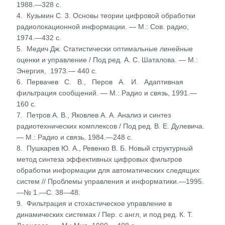
1988.—328 с.
4. Кузьмин С. 3. Основы теории цифровой обработки
радио­локационной информации. — М.: Сов. радио,
1974.—432 с.
5. Медич Дж. Статистически оптимальные линейные
оценки и управление / Под ред. А. С. Шаталова. — М.:
Энергия, 1973.— 440 с.
6. Первачев С. В., Перов А. И. Адаптивная
фильтрация сообщений. — М.: Радио и связь, 1991.—
160 с.
7. Петров А. В., Яковлев А. А. Анализ и синтез
радиотехни­ческих комплексов / Под ред. В. Е. Дулевича.
— М.: Радио и связь, 1984.—248 с.
8. Пушкарев Ю. А., Ревенко В. Б. Новый структурный
метод синтеза эффективных цифровых фильтров
обработки ин­формации для автоматических следящих
систем // Пробле­мы управления и информатики.—1995.
—№ 1.—С. 38—48.
9. Фильтрация и стохастическое управление в
динамических системах / Пер. с англ, и под ред. К. Т.