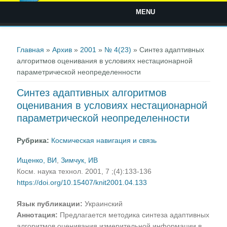
MENU
Вы здесь
Главная
»
Архив
»
2001
»
№ 4(23)
» Синтез адаптивных
алгоритмов оценивания в условиях нестационарной
параметрической неопределенности
Синтез адаптивных алгоритмов
оценивания в условиях нестационарной
параметрической неопределенности
Рубрика:
Космическая навигация и связь
Ищенко, ВИ
,
Зимчук, ИВ
Косм. наука технол. 2001, 7 ;(4):133-136
https://doi.org/10.15407/knit2001.04.133
Язык публикации:
Украинский
Аннотация:
Предлагается методика синтеза адаптивных
алгоритмов оценивания измерительной информации в