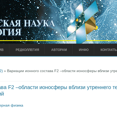
ИВ
РЕДКОЛЛЕГИЯ
АВТОРАМ
ИНФО
КОНТАКТ
2)
» Вариации ионного состава F2 –области ионосферы вблизи утр
ава F2 –области ионосферы вблизи утреннего 
ий
ерная физика