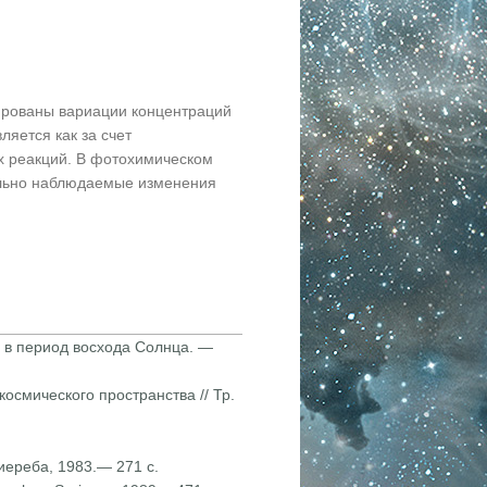
рованы вариации концентраций
яется как за счет
их реакций. В фотохимическом
ально наблюдаемые изменения
в период вос­хода Солнца. —
мического про­странства // Тр.
ереба, 1983.— 271 с.