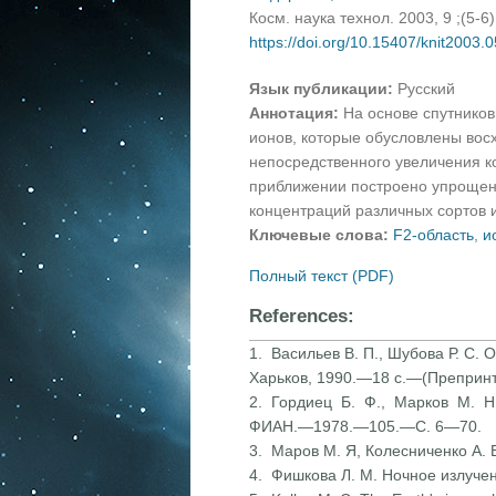
Косм. наука технол. 2003, 9 ;(5-6
https://doi.org/10.15407/knit2003.
Язык публикации:
Русский
Аннотация:
На основе спутнико
ионов, которые обусловлены вос
непосредственного увеличения к
приближении построено упрощен
концентраций различных сортов 
Ключевые слова:
F2-область
,
и
Полный текст (PDF)
References:
1. Васильев В. П., Шубова Р. С.
Харьков, 1990.—18 с.—(Препринт
2. Гордиец Б. Ф., Марков М. Н.
ФИАН.—1978.—105.—С. 6—70.
3. Маров М. Я, Колесниченко А.
4. Фишкова Л. М. Ночное излуче