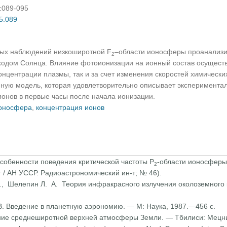
):089-095
05.089
вых наблюдений низкоширотной F
–области ионосферы проанализи
2
ходом Солнца. Влияние фотоионизации на ионный состав осуществл
онцентрации плазмы, так и за счет изменения скоростей химическ
ную модель, которая удовлетворительно описывает эксперимент
ионов в первые часы после начала ионизации.
оносфера
,
концентрация ионов
 Особенности поведения критической частоты Р
-области ионосферы 
2
 / АН УССР. Радиоастрономический ин-т; № 46).
, Шелепин Л. А. Теория инфракрасного излучения околоземного кос
 В. Введение в планетную аэрономию. — М: Наука, 1987.—456 с.
ние среднеширотной верх­ней атмосферы Земли. — Тбилиси: Мецни