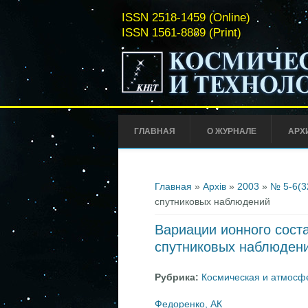
ISSN 2518-1459 (Online)
ISSN 1561-8889 (Print)
ГЛАВНАЯ
О ЖУРНАЛЕ
АРХ
Вы здесь
Главная
»
Архів
»
2003
»
№ 5-6(3
спутниковых наблюдений
Вариации ионного сост
спутниковых наблюден
Рубрика:
Космическая и атмосф
Федоренко, АК