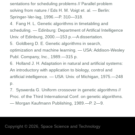
sentations for scheduling problems // Parallel problem
solving from nature / Eds H. M. Voigt et. al. — Berlin:
Springer-Ver-lag, 1996.—P. 310—318.
4. Fang H. L. Genetic algorithms in timetabling and
scheduling. — Edinburg: Department of Artifical Intelligence
Univ. of Edinburg, 2000.—153 p.—A dissertation.
5. Goldberg D. E. Genetic algorithms in search,
optimization and machine learning. — USA: Addison-Wesley
Publ. Company, Inc., 1989.—315 p.
6. Holland J. H. Adaptation in natural and artificial systems:
An introductory with application to biology, control and
artificial intelligence. — USA: Univ. of Michigan, 1975.—248
p.
7. Syswerda G. Uniform crossover in genetic algorithms //
Proc. of the Third International Conf. on genetic algorithms.
— Morgan Kaufmann Publishing, 1989.—P. 2—9.
Copyright © 2026, Space Science and Technology