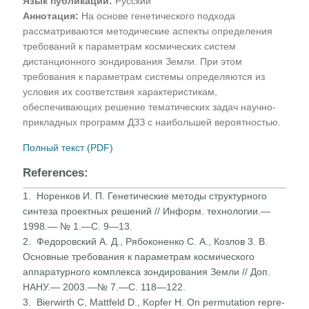
Язык публикации:
Русский
Аннотация:
На основе генетического подхода
рассматриваются методические аспекты определения
требований к параметрам космических систем
дистанционного зондирования Земли. При этом
требования к параметрам системы определяются из
условия их соответствия характеристикам,
обеспечивающих решение тематических задач научно-
прикладных программ ДЗЗ с наибольшей вероятностью.
Полный текст (PDF)
References:
1. Норенков И. П. Генетические методы структурного
синтеза проектных решений // Информ. технологии.—
1998.— № 1.—С. 9—13.
2. Федоровский А. Д., Рябоконенко С. А., Козлов 3. В.
Основные требования к параметрам космического
аппара­турного комплекса зондирования Земли // Доп.
НАНУ.— 2003.—№ 7.—С. 118—122.
3. Bierwirth С, Mattfeld D., Kopfer H. On permutation repre­