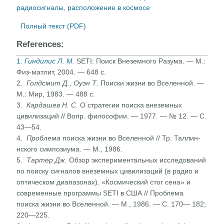
радиосигналы
,
расположение в космосе
Полный текст (PDF)
References:
1.
Гиндилис Л. М.
SETI: Поиск Внеземного Разума. — М.:
Физ-матлит, 2004. — 648 с.
2.
Голдсмит Д., Оуэн Т
. Поиски жизни во Вселенной. —
М.: Мир, 1983. — 488 с.
3.
Кардашев Н. С.
О стратегии поиска внеземных
цивилизаций // Вопр. философии. — 1977. — № 12. — С.
43—54.
4.
Проблема
поиска жизни во Вселенной // Тр. Таллин­
нского симпозиума. — М., 1986.
5.
Тартер Дж.
Обзор экспериментальных исследований
по поиску сигналов внеземных цивилизаций (в радио и
оптическом диапазонах). «Космический стог сена» и
современные программы SETI в США // Проблема
поиска жизни во Вселенной. — М., 1986. — С. 170— 182;
220—225.