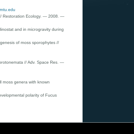
.mtu.edu
// Restoration Ecology. — 2008. —
linostat and in microgravity during
hogenesis of moss sporophytes //
s protonemata // Adv. Space Res. —
all moss genera with known
developmental polarity of Fucus