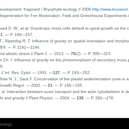
development: fragment / Bryophyte ecology // 2006
http://www.bryoecol
 Regeneration for Fen Restoration: Field and Greenhouse Experiments 
d D. W., et al. Gravitropic moss cells default to spiral growth on the c
21
. — P. 149—157.
, Ripetskyj R. T. Influence of gravity on spatial orientation and morp
 8/9. — P. 1141—1144.
and abiotic stress // Plant J. — 2013. —
75
(2). — P. 309—323.
aban Ch. I. Influence of gravity on the photomorphism of secondary mos
0.
 // Int. Rev. Cytol. — 1991. —
127
. — P. 193—252.
hite N. J., Sack F. Concervation of the plastid sedementation zone in 
nt Growth Regul. — 2002. —
21
. — P. 146—155.
t al. Interaction between auxin transport and the actin cytoskeleton in 
ht and gravity // Plant Physiol. — 2004. —
135
. — P. 266—278.
nology