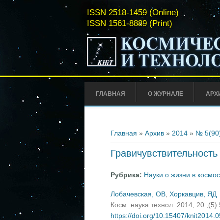
ISSN 2518-1459 (Online)
ISSN 1561-8889 (Print)
ГЛАВНАЯ
О ЖУРНАЛЕ
АРХ
Вы здесь
Главная
»
Архив
»
2014
»
№ 5(90
Гравичувствительность 
Рубрика:
Науки о жизни в космо
Лобачевская, ОВ
,
Хоркавцив, ЯД
Косм. наука технол. 2014, 20 ;(5)
https://doi.org/10.15407/knit2014.