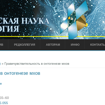
ИВ
РЕДКОЛЛЕГИЯ
АВТОРАМ
ИНФО
КОНТАКТ
)
» Гравичувствительность в онтогенезе мхов
в онтогенезе мхов
се
:55–60
05.055