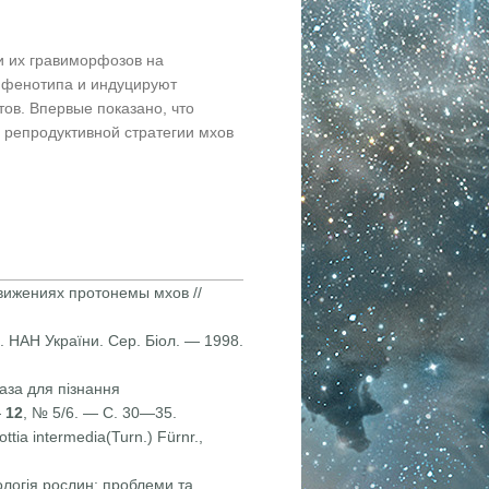
и их гравиморфозов на
о фенотипа и индуцируют
ов. Впервые показано, что
 репродуктивной стратегии мхов
движениях протонемы мхов //
п. НАН України. Сер. Біол. — 1998.
база для пізнання
—
12
, № 5/6. — С. 30—35.
tia intermedia(Turn.) Fürnr.,
іологія рослин: проблеми та