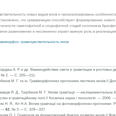
вствительность новых видов мхов и проанализированы особенност
Установлено, что гравиреакции способствуют формированию новог
ичности гаметофитной и спорофитной стадий онтогенеза бриофит
ивное размножение и несомненно играет важную роль в реализации
авиморфоз
,
гравичувствительность мхов
, Кардаш А. Р. и др. Взаимодействие света и гравитации в ростовых 
, № 2. — С. 205—211.
їрбеков М. Г. та ін. Гравіморфогенез протонеми листяних мохів // До
ркавців Я. Д., Таїрбеков М. Г. Умови гравітації — експериментальна 
ин в гравітаційному полі // Космічна наука і технологія. — 2006. 
Кияк Н. Я., Кіт Н.А. Вплив гравітації на фотоморфогенез протонеми Pot
5. —
62
, № 3 — С. 329—337.
 Пундяк О. І. Гравітація як формотворчий фактор розвитку мохів // Фіз