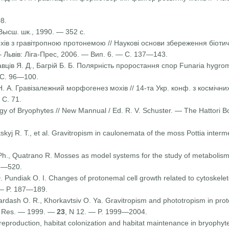
8.
Высш. шк., 1990. — 352 с.
хів з гравітропною протонемою // Наукові основи збереження біотично
— Львів: Ліга-Прес, 2006. — Вип. 6. — С. 137—143.
кавців Я. Д., Багрій Б. Б. Полярність проростання спор Funaria hygrom
 С. 96—100.
іт Н. А. Гравізалежний морфогенез мохів // 14-та Укр. конф. з космі
 С. 71.
 of Bryophytes // New Mannual / Ed. R. V. Schuster. — The Hattori Bo
tskyj R. T., et al. Gravitropism in caulonemata of the moss Pottia inter
 Ph., Quatrano R. Mosses as model systems for the study of metabolis
97—520.
. Pundiak O. I. Changes of protonemal cell growth related to cytoskeleto
 — P. 187—189.
ardash O. R., Khorkavtsiv O. Ya. Gravitropism and phototropism in pro
ce Res. — 1999. —
23
, N 12. — P. 1999—2004.
reproduction, habitat colonization and habitat maintenance in bryophy