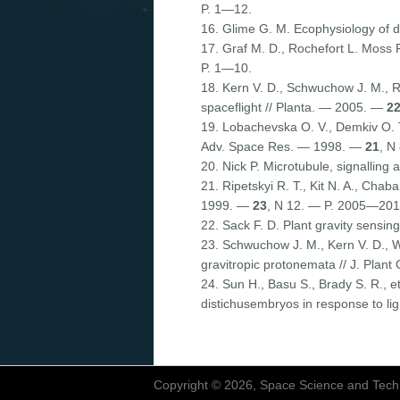
P. 1—12.
16. Glime G. M. Ecophysiology of 
17. Graf M. D., Rochefort L. Moss
P. 1—10.
18. Kern V. D., Schwuchow J. M., Ree
spaceflight // Planta. — 2005. —
2
19. Lobachevska O. V., Demkiv O. T.
Adv. Space Res. — 1998. —
21
, N
20. Nick P. Microtubule, signalling 
21. Ripetskyi R. T., Kit N. A., Ch
1999. —
23
, N 12. — P. 2005—201
22. Sack F. D. Plant gravity sensing
23. Schwuchow J. M., Kern V. D., W
gravitropic protonemata // J. Pla
24. Sun H., Basu S., Brady S. R., e
distichusembryos in response to lig
Copyright © 2026, Space Science and Tech