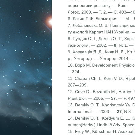
перспективи розвитку. — Київ:
Логос, 2009. — Т. 2. — С. 403—40
6. Лакин Г. Ф. Биометрия. — М. : 
7. Лобачевська О. В. Нові види мо
ту екології Карпат НАН України. 
8. Пундяк О. І., Демків О. Т., Хор
технологія. — 2002. —
8
, № 1. —
9. Хоркавців Я. Д., Кияк Н. Я., К
р., Ужгород). — Ужгород, 2014. —
10. Bopp M. Development Physiology
—324.
11. Chaban Ch. I., Kern V. D., Ripe
287—299.
12. Cove D., Bezanilla M., Harries
Plant Biol. — 2006. —
57
. — P. 4
13. Demkiv O. T., Khorkavtsiv Ya. D
International. — 2003. —
27
, N 3.
14. Demkiv O. T., Kordyum E. L., K
nutans(Hedw.) Lindb. // Adv. Spa
15. Frey W., Kürschner H. Asexual 