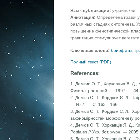
Язык публикации:
украинский
Аннотация:
Определена гравичу
различных стадиях онтогенеза. 
повышение фенотипической пласт
гравитация стимулирует вегетат
Ключевые слова:
бриофиты
,
гр
Полный текст (PDF)
References:
1. Демкив О. Т., Хоркавцив Я. Д.
Физиол. растений. — 1997. —
44
2. Демків О. Т., Кордюм Є. Л., Та
— № 7. — С. 163—166.
3. Демків О. Т., Кордюм Є. Л., Хо
закономірностей морфогенезу росл
4. Демків О. Т., Хоркавців Я. Д., 
Pottiales // Укр. бот. журн. — 200
5. Демків О. Т., Хоркавців Я. Д.,