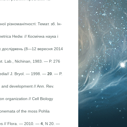
ї різноманітності: Темат. зб. Ін-
etrica Hedw. // Космічна наука і
чних досліджень (8—12 вересня 2014
t. Lab., Nichinan, 1983. — P. 276
media// J. Bryol. — 1998. —
20
. — P.
m and development // Ann. Rev.
n organization // Cell Biology
tonemata of the moss Pohlia
tes // Flora. — 2010. —
4
, N 20. —