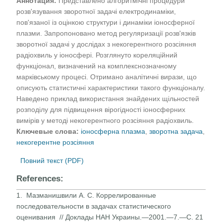
Аннотация:
Представлено алгоритмічні процедури
розв'язування зворотної задачі електродинаміки,
пов'язаної із оцінкою структури і динаміки іоносферної
плазми. Запропоновано метод регуляризації розв'язків
зворотної задачі у дослідах з некогерентного розсіяння
радіохвиль у іоносфері. Розглянуто кореляційний
функціонал, визначений на комплекснозначному
марківському процесі. Отримано аналітичні вирази, що
описують статистичні характеристики такого функціоналу.
Наведено приклад використання знайдених щільностей
розподілу для підвищення вірогідності іоносферних
вимірів у методі некогерентного розсіяння радіохвиль.
Ключевые слова:
іоносферна плазма
,
зворотна задача
,
некогерентне розсіяння
Повний текст (PDF)
References:
1. Мазманишвили А. С. Коррелированные
последовательности в задачах статистического
оценивания // Доклады НАН Украины.—2001.—7.—С. 21