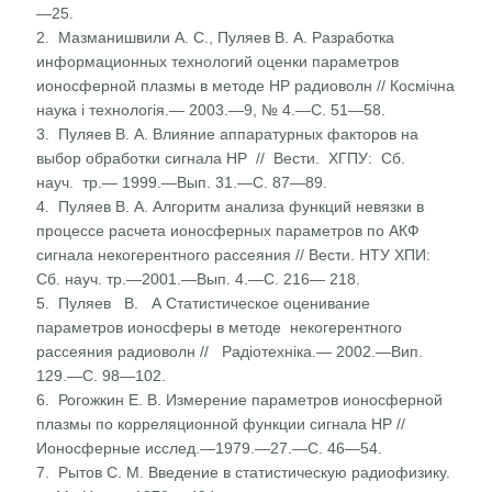
—25.
2. Мазманишвили А. С., Пуляев В. А. Разработка
информаци­онных технологий оценки параметров
ионосферной плазмы в методе HP радиоволн // Космічна
наука і технологія.— 2003.—9, № 4.—С. 51—58.
3. Пуляев В. А. Влияние аппаратурных факторов на
выбор обработки сигнала HP // Вести. ХГПУ: Сб.
науч. тр.— 1999.—Вып. 31.—С. 87—89.
4. Пуляев В. А. Алгоритм анализа функций невязки в
процес­се расчета ионосферных параметров по АКФ
сигнала некогерентного рассеяния // Вести. НТУ ХПИ:
Сб. науч. тр.—2001.—Вып. 4.—С. 216— 218.
5. Пуляев В. А Статистическое оценивание
параметров ионосферы в методе некогерентного
рассеяния радиоволн // Радіотехніка.— 2002.—Вип.
129.—С. 98—102.
6. Рогожкин Е. В. Измерение параметров ионосферной
плаз­мы по корреляционной функции сигнала HP //
Ионосфер­ные исслед.—1979.—27.—С. 46—54.
7. Рытов С. М. Введение в статистическую радиофизику.