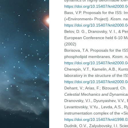
dynamics of highly deformable low-
https://doi.org/10.15407/knit2000.
Bass, V.P. Proposals for the ISS: 
(«Environment» Project).
Kosm. na
https://doi.org/10.15407/knit2000.
Belov, D. G., Dranovsky, V. I., & P
European Conference held 6-10 May
(2002)
Borisova, T.A. Proposals for the ISS
phospholipid membranes.
Kosm. n
https://doi.org/10.15407/knit2000.
Cherepin, V.T., Kamelin, A.B., Kunt
laboratory in the structure of the I
https://doi.org/10.15407/knit2000.
Dehant, V.; Arias, F.; Bizouard, Ch.
Celestial Mechanics and Dynamica
Dranovsky, V.I., Dyunyashev, V.V., E
Levantovskiy, V.Yu., Levda, A.S., Ry
instrumentation complex of the «Si
https://doi.org/10.15407/knit1998.
Dudnik, O.V., Zalyubovsky, I.I. S