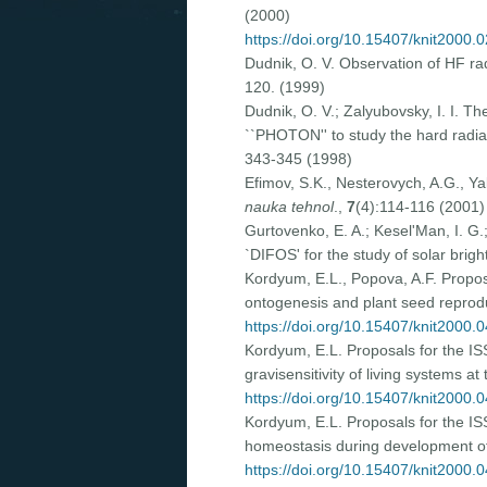
(2000)
https://doi.org/10.15407/knit2000.
Dudnik, O. V. Observation of HF ra
120. (1999)
Dudnik, O. V.; Zalyubovsky, I. I. T
``PHOTON'' to study the hard radi
343-345 (1998)
Efimov, S.K., Nesterovych, A.G., Y
nauka tehnol
.,
7
(4):114-116 (2001)
Gurtovenko, E. A.; Kesel'Man, I. G.;
`DIFOS' for the study of solar brigh
Kordyum, E.L., Popova, A.F. Propos
ontogenesis and plant seed reprodu
https://doi.org/10.15407/knit2000.
Kordyum, E.L. Proposals for the IS
gravisensitivity of living systems a
https://doi.org/10.15407/knit2000.
Kordyum, E.L. Proposals for the IS
homeostasis during development of 
https://doi.org/10.15407/knit2000.