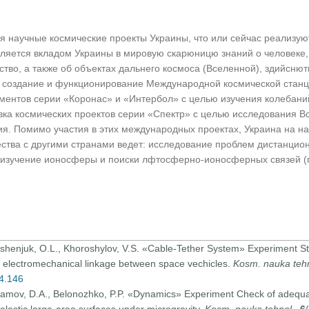
я научные космические проекты Украины, что или сейчас реализую
вляется вкладом Украины в мировую скарюницю знаний о человеке,
тво, а также об объектах дальнего космоса (Вселенной), здийснют
к: создание и функционирование Международной космической станц
ментов серии «Коронас» и «Интербол» с целью изучения колебани
овка космических проектов серии «Спектр» с целью исследования В
ия. Помимо участия в этих международных проектах, Украина на н
ества с другими странами ведет: исследование проблем дистанцио
; изучение ионосферы и поиски лфтосферно-ионосферных связей 
loshenjuk, O.L., Khoroshylov, V.S. «Cable-Tether System» Experiment Stu
n electromechanical linkage between space vechicles.
Kosm. nauka teh
04.146
Khramov, D.A., Belonozhko, P.P. «Dynamics» Experiment Check of adequ