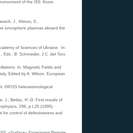
environment of the ISS. Kosm.
ewich, J., Klimov, S.,
the ionospheric plasmas aboard the
Academy of Sciences of Ukraine. In:
, Eds.: B. Schmieder, J.C. del Toro
illations. In: Magnetic Fields and
aly. Edited by A. Wilson. European
. N. DIFOS helioseismological
, J.; Bettac, H.-D. First results of
ophysics, 296, p.L25 (1995)
t for control of defectiveness and
he ISS: «Surface» Experiment Remote