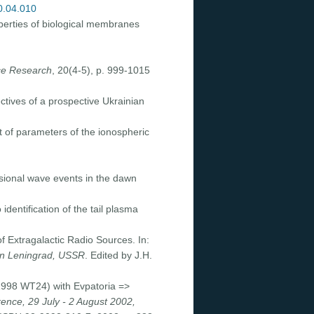
00.04.010
perties of biological membranes
ce Research
, 20(4-5), p. 999-1015
ectives of a prospective Ukrainian
t of parameters of the ionospheric
sional wave events in the dawn
dentification of the tail plasma
f Extragalactic Radio Sources. In:
 in Leningrad, USSR
. Edited by J.H.
(1998 WT24) with Evpatoria =>
ence, 29 July - 2 August 2002,