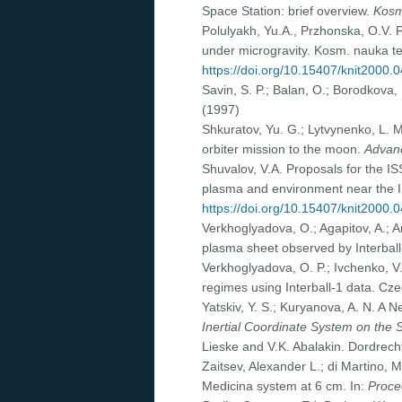
Space Station: brief overview.
Kosm
Polulyakh, Yu.A., Przhonska, O.V.
under microgravity. Kosm. nauka te
https://doi.org/10.15407/knit2000.
Savin, S. P.; Balan, O.; Borodkova,
(1997)
Shkuratov, Yu. G.; Lytvynenko, L. M.
orbiter mission to the moon.
Advan
Shuvalov, V.A. Proposals for the IS
plasma and environment near the I
https://doi.org/10.15407/knit2000.
Verkhoglyadova, O.; Agapitov, A.; 
plasma sheet observed by Interball
Verkhoglyadova, O. P.; Ivchenko, V. 
regimes using Interball-1 data. Cze
Yatskiv, Y. S.; Kuryanova, A. N. A 
Inertial Coordinate System on the
Lieske and V.K. Abalakin. Dordrech
Zaitsev, Alexander L.; di Martino,
Medicina system at 6 cm. In:
Proce