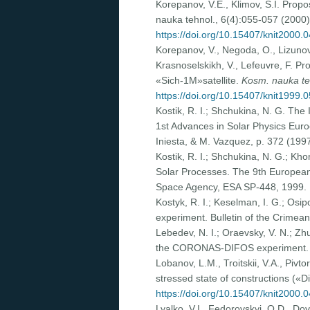
Korepanov, V.E., Klimov, S.I. Prop
nauka tehnol., 6(4):055-057 (2000)
https://doi.org/10.15407/knit2000.
Korepanov, V., Negoda, O., Lizunov, 
Krasnoselskikh, V., Lefeuvre, F. P
«Sich-1M»satellite.
Kosm. nauka te
https://doi.org/10.15407/knit1999.
Kostik, R. I.; Shchukina, N. G. Th
1st Advances in Solar Physics Euroc
Iniesta, & M. Vazquez, p. 372 (1997
Kostik, R. I.; Shchukina, N. G.; Kh
Solar Processes. The 9th European 
Space Agency, ESA SP-448, 1999. 
Kostyk, R. I.; Keselman, I. G.; Osip
experiment. Bulletin of the Crimean
Lebedev, N. I.; Oraevsky, V. N.; Zhug
the CORONAS-DIFOS experiment. Spa
Lobanov, L.M., Troitskii, V.A., Piv
stressed state of constructions («D
https://doi.org/10.15407/knit2000.
Lyalko, V.I., Fedorovskyi, O.D., D