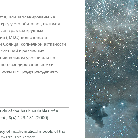
тся, или запланированы на
 среду его обитания, включая
ься в рамках крупных
ии ( МКС) подготовка и
й Солнца, солнечной активности
селенной в различных
ациональном уровне или на
нного зондирования Земли
(проекты «Предупреждение»,
dy of the basic variables of a
nol
., 6(4):129-131 (2000).
acy of mathematical models of the