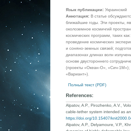
Язык публикации:
Украинский
Аннотация:
В статье обсуждаютс
ближайшие годы. Эти проекты, я
околоземное космичгий пространс
космических программ, таких ка
проведение космических экспери
и соняно-земных связей; подгот
диапазонах длинах волн излучен
основе двустороннего сотруднич
(проекты «Океан-О», «Сич-1М»)
«Вариант»).
Полный текст (PDF)
References:
Alpatov, A.P., Pirozhenko, A.V., Vo
cable-tether system intended as a
https://doi.org/10.15407/knit2000.
Alpatov, A.P., Delyamoure, V.P., 