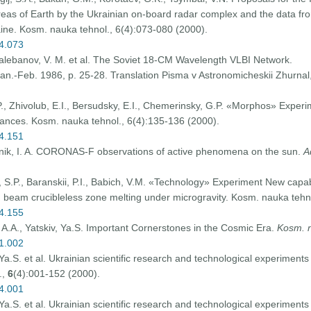
reas of Earth by the Ukrainian on-board radar complex and the data fr
kraine. Kosm. nauka tehnol., 6(4):073-080 (2000).
04.073
Balebanov, V. M. et al. The Soviet 18-CM Wavelength VLBI Network.
Jan.-Feb. 1986, p. 25-28. Translation Pisma v Astronomicheskii Zhurnal,
, Zhivolub, E.I., Bersudsky, E.I., Chemerinsky, G.P. «Morphos» Experim
stances. Kosm. nauka tehnol., 6(4):135-136 (2000).
04.151
Zitnik, I. A. CORONAS-F observations of active phenomena on the sun.
A
n, S.P., Baranskii, P.I., Babich, V.M. «Technology» Experiment New capa
n beam crucibleless zone melting under microgravity. Kosm. nauka tehn
04.155
, A.A., Yatskiv, Ya.S. Important Cornerstones in the Cosmic Era.
Kosm. n
01.002
Ya.S. et al. Ukrainian scientific research and technological experiments
.,
6
(4):001-152 (2000).
04.001
Ya.S. et al. Ukrainian scientific research and technological experiments