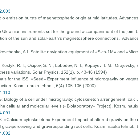
02.003
dio emission bursts of magnetospheric origin at mid latitudes. Advance
he Ukrainian instruments set for the ground accompaniment of the joint U
ation of the sun and solar-earth's magnetosphere connections. Advance
akovchenko, A.I. Satellite navigation equipment of «Sich-1M» and «Micr
 Kostyk, R. I.; Osipov, S. N.; Lebedev, N. I.; Kopayev, I. M.; Orajevsky
tness variations. Solar Physics, 152(1), p. 43-46 (1994)
als for the ISS: «Seed» Experiment Influence of microgravity on vegeta
ction. Kosm. nauka tehnol., 6(4):105-106 (2000).
04.110
S: Biology of a cell under microgravity; cytoskeleton arrangement, ca
t the cellular and molecular levels («Biolaboratory» Project). Kosm. nau
04.091
S: «Calcium-cytoskeleton» Experiment Impact of altered gravity on the
graviperceiving and graviresponding root cells. Kosm. nauka tehnol., 
04.092