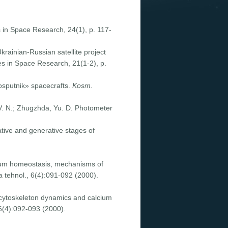
s in Space Research, 24(1), p. 117-
krainian-Russian satellite project
s in Space Research, 21(1-2), p.
osputnik» spacecrafts.
Kosm.
, V. N.; Zhugzhda, Yu. D. Photometer
tive and generative stages of
lcium homeostasis, mechanisms of
ka tehnol., 6(4):091-092 (2000).
 cytoskeleton dynamics and calcium
6(4):092-093 (2000).