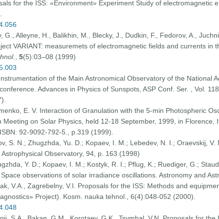
osals for the ISS: «Environment» Experiment Study of electromagnetic 
.
04.056
G., Alleyne, H., Balikhin, M., Blecky, J., Dudkin, F., Fedorov, A., Juchni
roject VARIANT: measuremets of electromagnetic fields and currents in 
hnol.
,
5
(5):03–08 (1999)
05.003
e Instrumentation of the Main Astronomical Observatory of the National 
onference. Advances in Physics of Sunspots, ASP Conf. Ser. , Vol. 118.
).
omenko, E. V. Interaction of Granulation with the 5-min Photospheric Osc
Meeting on Solar Physics, held 12-18 September, 1999, in Florence, It
ISBN: 92-9092-792-5., p.319 (1999).
ov, S. N.; Zhugzhda, Yu. D.; Kopaev, I. M.; Lebedev, N. I.; Oraevskij, V
 Astrophysical Observatory, 94, p. 163 (1998)
zhda, Y. D.; Kopaev, I. M.; Kostyk, R. I.; Pflug, K.; Ruediger, G.; Staude
ce observations of solar irradiance oscillations. Astronomy and Astr
torak, V.A., Zagrebelny, V.I. Proposals for the ISS: Methods and equipmen
iagnostics» Project). Kosm. nauka tehnol., 6(4):048-052 (2000).
04.048
ovgij, S.A., Bakan, G.M., Korotaev, G.K., Tsymbal, V.N. Proposals for t