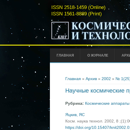
ISSN 2518-1459 (Online)
ISSN 1561-8889 (Print)
ГЛАВНАЯ
О ЖУРНАЛЕ
АРХ
Вы здесь
Главная
»
Архив
»
2002
»
№ 1(25
Научные космические п
Рубрика:
Космические аппараты 
Яцкив, ЯС
Косм. наука технол. 2002, 8 ;(1):
https://doi.org/10.15407/knit2002.