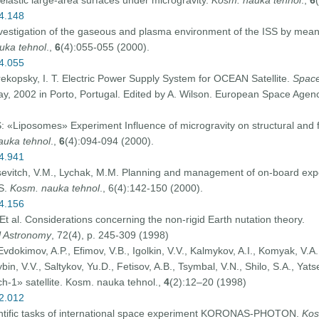
elastic large-area surfaces under microgravity.
Kosm. nauka tehnol
.,
6
04.148
Investigation of the gaseous and plasma environment of the ISS by mean
uka tehnol
.,
6
(4):055-055 (2000).
04.055
erekopsky, I. T. Electric Power Supply System for OCEAN Satellite.
Spac
, 2002 in Porto, Portugal. Edited by A. Wilson. European Space Agen
: «Liposomes» Experiment Influence of microgravity on structural and fun
auka tehnol
.,
6
(4):094-094 (2000).
04.941
sevitch, V.M., Lychak, M.M. Planning and management of on-board experi
SS.
Kosm. nauka tehnol
., 6(4):142-150 (2000).
04.156
 Et al. Considerations concerning the non-rigid Earth nutation theory.
l Astronomy
, 72(4), p. 245-309 (1998)
vdokimov, A.P., Efimov, V.B., Igolkin, V.V., Kalmykov, A.I., Komyak, V.A.
bin, V.V., Saltykov, Yu.D., Fetisov, A.B., Tsymbal, V.N., Shilo, S.A., Yat
ch-1» satellite. Kosm. nauka tehnol.,
4
(2):12–20 (1998)
02.012
cientific tasks of international space experiment KORONAS-PHOTON.
Kos