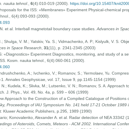
. nauka tehnol
.,
6
(4):010-019 (2000).
https://doi.org/10.15407/knit20
 Proposals for the ISS: «Membranes» Experiment Physical-chemical pro
hnol., 6(4):093-093 (2000).
04.093
 N. et al. Interball magnetotail boundary case studies.
Advances in Spa
; Shulga, V. M.; Yatskiv, Ya. S.; Vidmachenko, A. P.; Kislyulk, V. S. Obj
ces in Space Research
,
31
(11), p. 2341-2345 (2003)
S: «Diagnostics» Experiment Diagnostics, monitoring, and study of a se
SS. Kosm. nauka tehnol., 6(4):060-061 (2000).
04.060
Andrushchenko, A.; Ivchenko, V.; Romanov, S.; Yermolaev, Yu. Compres
-1. Annales Geophysicae, vol. 17, Issue 9, pp.1145-1154 (1999)
N.; Kudela, K.; Slivka, M.; Lutsenko, V. N.; Romanov, S. A. Approach to i
ch. J. Phys., Vol. 49, No. 4a, p. 599 – 606 (1999)
New Approach to the Construction of a Compiled Catalogue of Positions o
 Sky, Proceedings of IAU Symposium No. 141 held 17-21 October 1989
t: Kluwer Academic Publishers, p.295, 1989 (1990)
 Mario; Konovalenko, Alexander A. et al. Radar detection of NEA 33342 
edings of Asteroids, Comets, Meteors - ACM 2002. International Confer