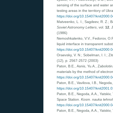
sensing of the surface and water a
testing areas in the territory of U
https://doi.org/10.15407/knit2000.
Matveenko, L. I.; Sagdeev, R. Z.; 
Soviet Astronomy Letters
, vol.
12
, 
(1986)
Nemoshkalenko, V.V., Fedorov, O.P.
liquid interface in transparent sub
https://doi.org/10.15407/knit2000.
Oraevsky, V. N.; Sobelman, I. I.; 
(12), p. 2567-2572 (2003)
Paton, В.Е., Asnis, Yu.A., Zaboloti
materials by the method of electro
https://doi.org/10.15407/knit2000.
Paton, B.E., Vavilova, I.B., Negoda
https://doi.org/10.15407/knit2001.
Paton, B.E., Negoda, A.A., Yatskiv, 
Space Station.
Kosm. nauka tehnol
https://doi.org/10.15407/knit2000.
Paton, B.E., Negoda, A.A., Yatskiv, 