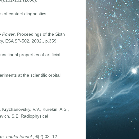
(4):132-132 (2000).
s of contact diagnostics
e Power
, Proceedings of the Sixth
cy, ESA SP-502, 2002., p.359
ctional properties of artificial
ments at the scientific orbital
, Kryzhanovskiy, V.V., Kurekin, A.S.,
sevich, S.E. Radiophysical
m. nauka tehnol
.,
6
(2):03–12