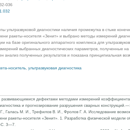
032-036
01.032
ы ультразвуковой диагностики наличия промежутка в стыке конечн
пени ракеты-носителя «Зенит» и выбрано методы измерений диагн
ии на базе оригинального аппаратного комплекса для ультразвуков
змерений выбранных диагностических параметров, полученные на 
ен анализ полученных результатов и показана принципиальная во
кета-носитель
,
ультразвуковая диагностика
а развивающимися дефекта­ми методами измерений коэффициента з
 Диагностика и про­гнозирование разрушения сварных конструкций
Г., Галась М. И., Трефилов В. И., Фролов Г. А. Исследование возмо
ени раке­ты-носителя «Зенит». 1. Разработка физической модели об
—С. 3—7.