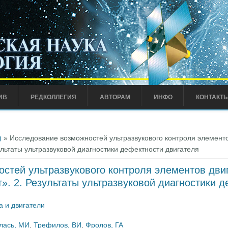
ИВ
РЕДКОЛЛЕГИЯ
АВТОРАМ
ИНФО
КОНТАКТ
)
» Исследование возможностей ультразвукового контроля элементо
ультаты ультразвуковой диагностики дефектности двигателя
стей ультразвукового контроля элементов дви
». 2. Результаты ультразвуковой диагностики 
а и двигатели
лась, МИ
,
Трефилов, ВИ
,
Фролов, ГА