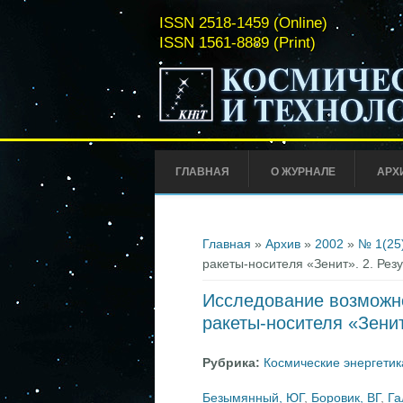
ISSN 2518-1459 (Online)
ISSN 1561-8889 (Print)
ГЛАВНАЯ
О ЖУРНАЛЕ
АРХ
Вы здесь
Главная
»
Архив
»
2002
»
№ 1(25
ракеты-носителя «Зенит». 2. Рез
Исследование возможно
ракеты-носителя «Зенит
Рубрика:
Космические энергетик
Безымянный, ЮГ
,
Боровик, ВГ
,
Га