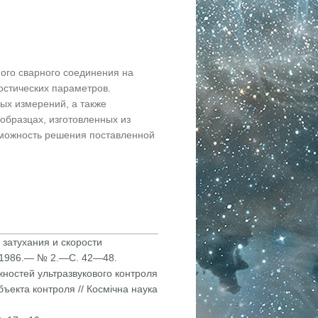
ого сварного соединения на
остических параметров.
ых измерений, а также
образцах, изготовленных из
зможность решения поставленной
атухания и ско­рости
.—1986.— № 2.—С. 42—48.
жностей ультразву­кового контроля
ъекта контроля // Космічна наука