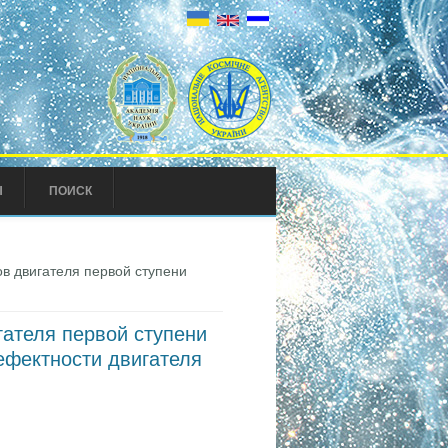
Ы
ПОИСК
в двигателя первой ступени
гателя первой ступени
дефектности двигателя