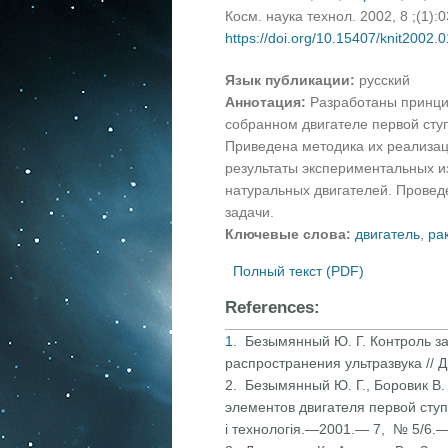
Косм. наука технол. 2002, 8 ;(1):
https://doi.org/10.15407/knit2002.
Язык публикации:
русский
Аннотация:
Разработаны принцип
собранном двигателе первой сту
Приведена методика их реализац
результаты экспериментальных и
натуральных двигателей. Провед
задачи.
Ключевые слова:
двигатель
,
ра
Полный текст (PDF)
References:
1.
Безымянный Ю. Г. Контроль з
распространения ультразвука //
2. Безымянный Ю. Г., Боровик В. 
элементов двигателя первой ступ
і технологія.—2001.— 7, № 5/6.