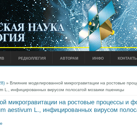
ИВ
РЕДКОЛЛЕГИЯ
АВТОРАМ
ИНФО
КОНТАКТ
28)
» Влияние моделированной микрогравитации на ростовые проц
ivum L., инфицированных вирусом полосатой мозаики пшеницы
й микрогравитации на ростовые процессы и ф
icum aestivum L., инфицированных вирусом поло
се