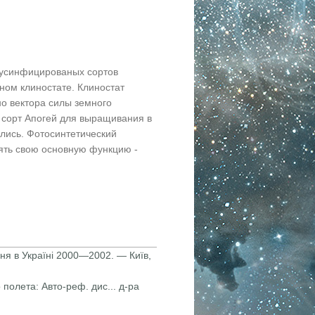
русинфицированых сортов
ом клиностате. Клиностат
но вектора силы земного
 сорт Апогей для выращивания в
ились. Фотосинтетический
ять свою основную функцию -
ення в Україні 2000—2002. — Київ,
полета: Авто-реф. дис... д-ра