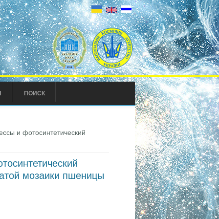
Ы
ПОИСК
ессы и фотосинтетический
отосинтетический
сатой мозаики пшеницы