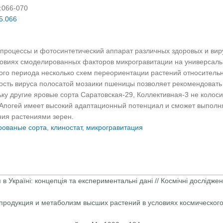
):066-070
05.066
 процессы и фотосинтетический аппарат различных здоровых и ви
овиях смоделированных факторов микрогравитации на универсальн
ного периода несколько схем переориентации растений относитель
сть вируса полосатой мозаики пшеницы позволяет рекомендовать
ку другие яровые сорта Саратовская-29, Коллективная-3 не колос
 Апогей имеет высокий адаптационный потенциал и сможет выполн
ия растениями зерен.
рованые сорта
,
клиностат
,
микрогравитация
 в Україні: концепція та експериментальні дані // Космічні дослідж
епродукция и метаболизм высших растений в условиях космического 