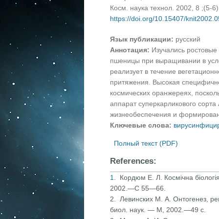
Косм. наука технол. 2002, 8 ;(5-6
https://doi.org/10.15407/knit2002.
Язык публикации:
русский
Аннотация:
Изучались ростовые
пшеницы при выращивании в усл
реализует в течение вегетацион
притяжения. Высокая специфично
космических оранжереях, посколь
аппарат суперкарликового сорта
жизнеобеспечения и формирован
Ключевые слова:
вирусинфици
Полный текст (PDF)
References:
1.
Кордюм Е. Л. Космічна біологія
2002.—С 55—66.
2. Левинских М. А. Онтогенез, р
биол. наук. — М, 2002.—49 с.