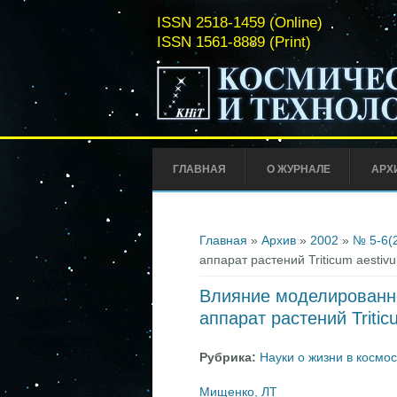
ISSN 2518-1459 (Online)
ISSN 1561-8889 (Print)
ГЛАВНАЯ
О ЖУРНАЛЕ
АРХ
Вы здесь
Главная
»
Архив
»
2002
»
№ 5-6(
аппарат растений Triticum aest
Влияние моделированно
аппарат растений Trit
Рубрика:
Науки о жизни в космо
Мищенко, ЛТ