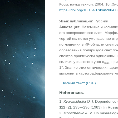
Косм. наука технол. 2004, 10 ;(5-
https://doi.org/10.15407/knit2004.
Язык публикации:
Русский
Аннотация:
Наземные и космиче
его поверхностного слоя. Морфо
чертой является уменьшение отр
поглощения в ИК-области спектр
образования поляризуют свет по
спектра практически одинаковы, 
величину фазового угла α
, пр
max
1°. Знание этих оптических пара
выполнить картографирование м
Полный текст (PDF)
References:
1.
Kvaratskhelia
O. I.
Dependence of 
112
(2), 293—296 (1983) [in Russia
2.
Morozhenko A. V.
On mineralogic