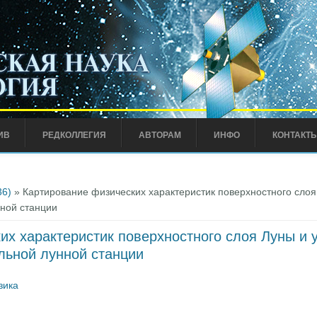
ИВ
РЕДКОЛЛЕГИЯ
АВТОРАМ
ИНФО
КОНТАКТ
36)
» Картирование физических характеристик поверхностного сло
ной станции
их характеристик поверхностного слоя Луны и
льной лунной станции
зика