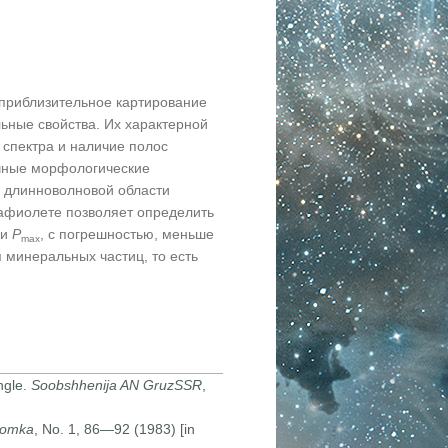
приблизительное картирование
ьные свойства. Их характерной
 спектра и наличие полос
ичные морфологические
в длинноволновой области
рафиолете позволяет определить
ии
P
, с погрешностью, меньше
max
 минеральных частиц, то есть
ngle.
Soobshhenija AN GruzSSR
,
sjomka
, No. 1, 86—92 (1983) [in