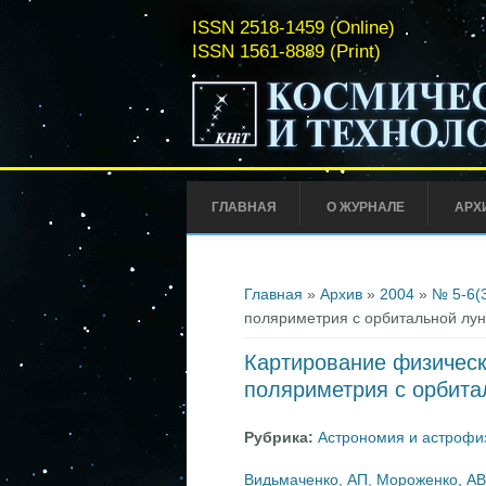
ISSN 2518-1459 (Online)
ISSN 1561-8889 (Print)
ГЛАВНАЯ
О ЖУРНАЛЕ
АРХ
Вы здесь
Главная
»
Архив
»
2004
»
№ 5-6(
поляриметрия с орбитальной лун
Картирование физическ
поляриметрия с орбита
Рубрика:
Астрономия и астрофи
Видьмаченко, АП
,
Мороженко, АВ