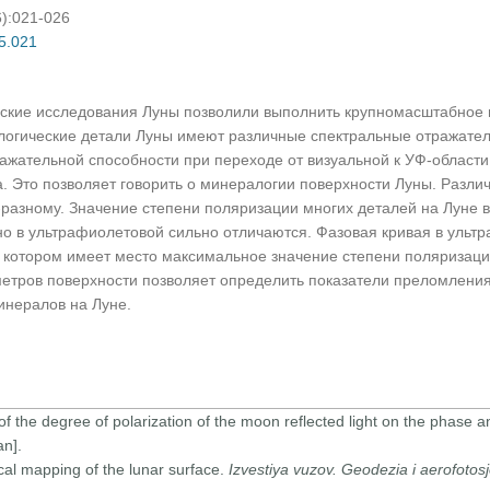
6):021-026
05.021
ские исследования Луны позволили выполнить крупномасштабное 
логические детали Луны имеют различные спектральные отражател
ажательной способности при переходе от визуальной к УФ-области
а. Это позволяет говорить о минералогии поверхности Луны. Разл
-разному. Значение степени поляризации многих деталей на Луне 
но в ультрафиолетовой сильно отличаются. Фазовая кривая в ульт
и котором имеет место максимальное значение степени поляризац
метров поверхности позволяет определить показатели преломления
инералов на Луне.
the degree of polarization of the moon reflected light on the phase a
n].
al mapping of the lunar surface.
Izvestiya vuzov. Geodezia i aerofoto