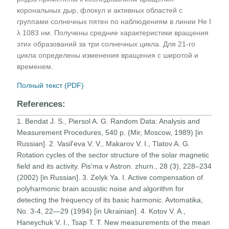
корональных дыр, флокул и активных областей с
группами солнечных пятен по наблюдениям в линии Не І
λ 1083 нм. Получены средние характеристики вращения
этих образований за три солнечных цикла. Для 21-го
цикла определены изменения вращения с широтой и
временем.
Полный текст (PDF)
References:
1. Bendat J. S., Piersol A. G. Random Data: Analysis and
Measurement Procedures, 540 p. (Mir, Moscow, 1989) [in
Russian]. 2. Vasil'eva V. V., Makarov V. I., Tlatov A. G.
Rotation cycles of the sector structure of the solar magnetic
field and its activity. Pis'ma v Astron. zhurn., 28 (3), 228–234
(2002) [in Russian]. 3. Zelyk Ya. I. Active compensation of
polyharmonic brain acoustic noise and algorithm for
detecting the frequency of its basic harmonic. Avtomatika,
No. 3-4, 22—29 (1994) [in Ukrainian]. 4. Kotov V. A.,
Haneychuk V. I., Tsap T. T. New measurements of the mean