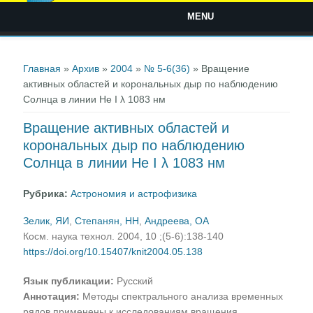
MENU
Вы здесь
Главная
»
Архив
»
2004
»
№ 5-6(36)
» Вращение
активных областей и корональных дыр по наблюдению
Солнца в линии He I λ 1083 нм
Вращение активных областей и
корональных дыр по наблюдению
Солнца в линии He I λ 1083 нм
Рубрика:
Астрономия и астрофизика
Зелик, ЯИ
,
Степанян, НН
,
Андреева, ОА
Косм. наука технол. 2004, 10 ;(5-6):138-140
https://doi.org/10.15407/knit2004.05.138
Язык публикации:
Русский
Аннотация:
Методы спектрального анализа временных
рядов применены к исследованиям вращения