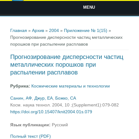
MENU
Вы здесь
Главная
»
Архив
»
2004
»
Приложение № 1(15)
»
Прогнозирование дисперсности частиц металлических
порошков при распылении расплавов
Прогнозирование дисперсности частиц
металлических порошков при
распылении расплавов
Рубрика:
Космические материалы и технологии
Санин, АФ
,
Джур, ЕА
,
Божко, СА
Косм. наука технол. 2004, 10 ;(Supplement1):079-082
https://doi.org/10.15407/knit2004.01s.079
Язык публикации:
Русский
Полный текст (PDF)