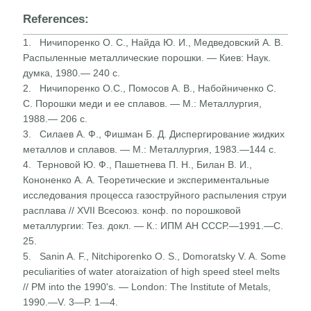
References:
1. Ничипоренко О. С., Найда Ю. И., Медведовский А. В.
Распыленные металлические порошки. — Киев: Наук.
думка, 1980.— 240 с.
2. Ничипоренко О.С., Помосов А. В., Набойниченко С.
С. Порошки меди и ее сплавов. — М.: Металлургия,
1988.— 206 с.
3. Силаев А. Ф., Фишман Б. Д. Диспергирование жидких
металлов и сплавов. — М.: Металлургия, 1983.—144 с.
4. Терновой Ю. Ф., Пашетнева П. Н., Билан В. И.,
Кононенко А. А. Теоретические и экспериментальные
исследования процесса газоструйного распыления струи
расплава // XVII Всесоюз. конф. по порошковой
металлургии: Тез. докл. — К.: ИПМ АН СССР.—1991.—С.
25.
5. Sanin A. F., Nitchiporenko О. S., Domoratsky V. A. Some
peculiarities of water atoraization of high speed steel melts
// PM into the 1990's. — London: The Institute of Metals,
1990.—V. 3—P. 1—4.