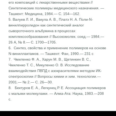
его композиций с лекарственными веществами //
Синтетические полимеры медицинского назначения. —
Ташкент: Медицина, 1984.— С. 154—162.
5. Валуев Л. И., Вакула А. В., Платэ Н. А. Поли-N-
винилпирролидон как синтетический аналог
сывороточного альбумина в процессах
комплексообразования // Высокомолек. соед.— 1984.—
26 А, № 8.— С. 1700—1705.
6. Синтез, свойства и применение полимеров на основе
N-виниллактамов. — Ташкент: Фан, 1990.— 231 с
7. Чмиленко Ф. А., Харун М. В., Щетинкин В. С.,
Чмиленко Т. С., Микуленко О. В. Исследование
взаимодействия ПВПД с азокрасителями методом ИК-
спектроскопии // Вопросы химии и хим. технологии.—
2001.— № 2.— С. 26—30.
8. Бектуров Е. А., Легкунец Р. Е. Ассоциация полимеров
с малыми молекулами. — Алма-Ата: Наука, 1983.—208
с.