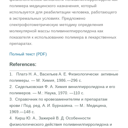
полимера медицинского назначения, который
используется для реабилитации человека, работающего
в экстремальных условиях. Предложено
спектрофотометрическую методику определения
молекулярной массы поливинилпирролидона как
показателя к использованию полимера в лекарственных
препаратах.
Полный текст (PDF)
References:
1. Платэ Н. А., Васильев А. Е. Физиологически активные
полимеры. — М: Химия, 1986.—296 с.
2. Сидельковская Ф. А. Химия винилпирролидона и его
полимеров. — М.: Наука, 1970. —110 с.
3. Справочник по кровезаменителям и препаратам
крови / Под. ред. А. И. Бурназяна. — М.: Медицина,
1969.—148 с.
4. Кирш Ю. А., Зажирей В. Д. Особенности
физиологического действия поливинилпирролидона и