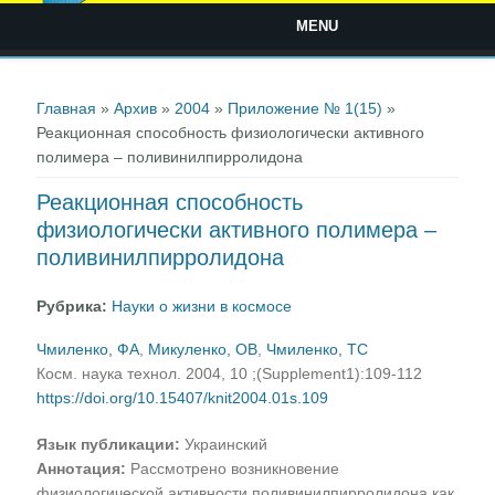
MENU
Вы здесь
Главная
»
Архив
»
2004
»
Приложение № 1(15)
»
Реакционная способность физиологически активного
полимера – поливинилпирролидона
Реакционная способность
физиологически активного полимера –
поливинилпирролидона
Рубрика:
Науки о жизни в космосе
Чмиленко, ФА
,
Микуленко, ОВ
,
Чмиленко, ТС
Косм. наука технол. 2004, 10 ;(Supplement1):109-112
https://doi.org/10.15407/knit2004.01s.109
Язык публикации:
Украинский
Аннотация:
Рассмотрено возникновение
физиологической активности поливинилпирролидона как