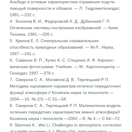
Альбедо и угловые характеристики отражения подсти­
лающей поверхности и облаков. — Л.: Гидрометеоиз­дат,
1981.—232 с.
4. Кононов В. И., Федоровсий А. Д., Дубинский Г. П.
Оптические системы построения изображений. — Киев:
Техника, 1981.—206 с.
5. Кринов Е. Л. Спектральная отражательная
способность природных образований. — М-Л.: Наука,
1947.—241 с.
6. Савиных В. П., Кучко А. С, Стеценко А. Ф. Аэрокос­
мическая фотосъемка: Учебник. — М.: Картогеоцентр —
Геоиздат, 1997.—378 с.
7. Смирнов С. А., Москвічов Д. В., Терлецький Р. П.
Методика оцінювання параметрів оптичної передаточної
функції атмосфери // Космічна наука та технологія.—
2004.—10, № 2/3.—С 51—58.
8. Смирнов С. А., Терлецький Р. П. Математична модель
оптичних передатних характеристик земної атмосфери//
Космічна наука і технологія.—2002.—8, № 4.— С 64—72.
9. Stamnes K., Wei Li. Challenges in atmospheric correction
of satelite imaginery // J. Photo-Opt. Instrumentation.—