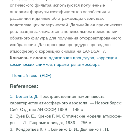
оптического фильтра используются полученные
авторами формулы коэффициентов ослабления и
рассеяния и данные об отражающих свойствах
подстилающих поверхностей. Дальнейшая практическая
реализация заключается в попиксельном применении
обратного фильтра для получения откорректированного
изображения. Для проверки процедуры проведено
атмосферную коррекцию снимка на LANDSAT 7.
Ключевые слова:
адаптивная процедура
,
коррекция
космических снимков
,
параметры атмосферы
Полный текст (PDF)
References:
1. Белан Б. Д
. Пространственная изменчивость
характери­стик атмосферного аэрозоля. — Новосибирск:
Сиб. Отд-ние АН СССР, 1989.—145 с.
2. Зуев В. Е., Креков Г. М. Оптические модели атмосфе­
ры. — Л.: Гидрометеоиздат, 1986.—256 с.
3. Кондратьев К. Я., Биненко В. И., Дьяченко Л. Н.