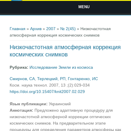
MENU
Вы здесь
Главная
»
Архив
»
2007
»
№ 2(45)
» Низкочастотная
атмосферная коррекция космических снимков
Низкочастотная атмосферная коррекция
космических снимков
Рубрика:
Исследование Земли из космоса
Смирнов, СА
,
Терлецкий, РП
,
Гонтаренко, ИС
Косм. наука технол. 2007, 13 ;(2):029-034
https://doi.org/10.15407/knit2007.02.029
Язык публикации:
Украинский
Аннотация:
Предложено адаптивную процедуру для
низкочастотной атмосферной коррекции оптических
космических снимков. На предварительном этапе
процедуры для определения параметров атмосферы как