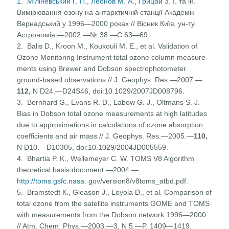
1. Міліневський Г. П., Леонов М. А., Грицай
3. І. та ін.
Вимірювання озону на антарктичній станції Академік
Вернадський у 1996—2000 роках // Вісник Київ, ун-ту.
Астрономія.—2002.—№ 38.—С 63—69.
2. Balis D., Kroon M., Koukouli M. E., et al. Validation of
Ozone Monitoring Instrument total ozone column measure­
ments using Brewer and Dobson spectrophotometer
ground-based observations // J. Geophys. Res.—2007.—
112,
N D24.—D24S46, doi:10.1029/2007JD008796.
3. Bernhard G., Evans R. D., Labow G. J., Oltmans S. J.
Bias in Dobson total ozone measurements at high latitudes
due to approximations in calculations of ozone absorption
coef­ficients and air mass // J. Geophys. Res.—2005.—
110,
N D10.—D10305, doi:10.1029/2004JD005559.
4. Bhartia P. K., Wellemeyer C. W. TOMS V8 Algorithm
theoretical basis document.—2004.—
http://toms.gsfc.nasa
. gov/version8/v8toms_atbd.pdf.
5. Bramstedt К., Gleason J., Loyola D., et al. Comparison of
total ozone from the satellite instruments GOME and TOMS
with measurements from the Dobson network 1996—2000
// Atm. Chem. Phys.—2003.—3, N 5.—P. 1409—1419.