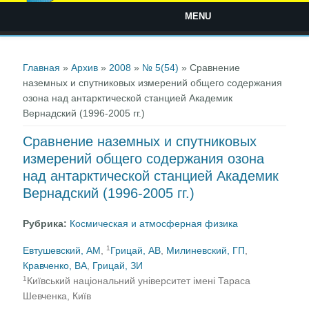
MENU
Вы здесь
Главная
»
Архив
»
2008
»
№ 5(54)
» Сравнение
наземных и спутниковых измерений общего содержания
озона над антарктической станцией Академик
Вернадский (1996-2005 гг.)
Сравнение наземных и спутниковых
измерений общего содержания озона
над антарктической станцией Академик
Вернадский (1996-2005 гг.)
Рубрика:
Космическая и атмосферная физика
1
Евтушевский, АМ
,
Грицай, АВ
,
Милиневский, ГП
,
Кравченко, ВА
,
Грицай, ЗИ
1
Київський національний університет імені Тараса
Шевченка, Київ