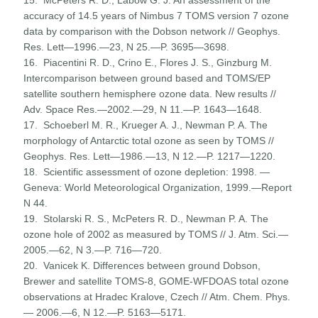
accuracy of 14.5 years of Nimbus 7 TOMS version 7 ozone
data by comparison with the Dobson network // Geophys.
Res. Lett—1996.—23, N 25.—P. 3695—3698.
16. Piacentini R. D., Crino E., Flores J. S., Ginzburg M.
Intercomparison between ground based and TOMS/EP
satellite southern hemisphere ozone data. New results //
Adv. Space Res.—2002.—29, N 11.—P. 1643—1648.
17. Schoeberl M. R., Krueger A. J., Newman P. A. The
morphology of Antarctic total ozone as seen by TOMS //
Geophys. Res. Lett—1986.—13, N 12.—P. 1217—1220.
18. Scientific assessment of ozone depletion: 1998. —
Geneva: World Meteorological Organization, 1999.—Report
N 44.
19. Stolarski R. S., McPeters R. D., Newman P. A. The
ozone hole of 2002 as measured by TOMS // J. Atm. Sci.—
2005.—62, N 3.—P. 716—720.
20. Vanicek K. Differences between ground Dobson,
Brewer and satellite TOMS-8, GOME-WFDOAS total ozone
obser­vations at Hradec Kralove, Czech // Atm. Chem. Phys.
— 2006.—6, N 12.—P. 5163—5171.