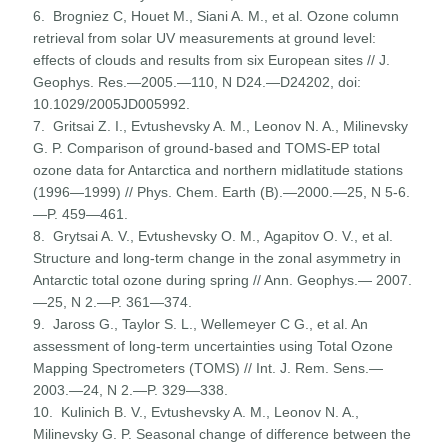
6. Brogniez C, Houet M., Siani A. M., et al. Ozone column
retrieval from solar UV measurements at ground level:
effects of clouds and results from six European sites // J.
Geophys. Res.—2005.—110, N D24.—D24202, doi:
10.1029/2005JD005992.
7. Gritsai Z. I., Evtushevsky A. M., Leonov N. A., Milinevsky
G. P. Comparison of ground-based and TOMS-ЕР total
ozone data for Antarctica and northern midlatitude stations
(1996—1999) // Phys. Chem. Earth (B).—2000.—25, N 5-6.
—P. 459—461.
8. Grytsai A. V., Evtushevsky О. М., Agapitov O. V., et al.
Structure and long-term change in the zonal asymmetry in
Antarctic total ozone during spring // Ann. Geophys.— 2007.
—25, N 2.—P. 361—374.
9. Jaross G., Taylor S. L., Wellemeyer С G., et al. An
assessment of long-term uncertainties using Total Ozone
Mapping Spectrometers (TOMS) // Int. J. Rem. Sens.—
2003.—24, N 2.—P. 329—338.
10. Kulinich B. V., Evtushevsky A. M., Leonov N. A.,
Milinevsky G. P. Seasonal change of difference between the