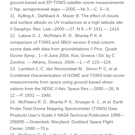
ground-based and ЕР-TOMS satellite ozone measurements
// Укр. антарктичний журн.—2005.—№ 3.—С. 5—9.
11. Kylling A., Dahlback A., Mayer В. The effect of clouds
and surface albedo on UV irradiances at a high latitude site
// Geophys. Res. Lett—2000.—27, N 9.—P. 1411 — 1414.
12. Labow G. J., McPeters R. D., Bhartia P. K. A
comparison of TOMS and SBUV version 8 total column
ozone data with data from groundstations // Proc. Quadr.
Ozone Symp., 1—8 June 2004, Kos, Greece / Ed. by С
Zerefos. — Athens, Greece, 2004.—1.—P. 123—124.
13. Lambert J.-C, Van Roozendael M., Simon P. C, et al.
Combined characterization of GOME and TOMS total ozone
measurements from space using ground-based obser­
vations from the NDSC // Adv. Space Res.—2000.—26, N
12.—P. 1931 — 1940.
14. McPeters R. D., Bhartia P. K., Krueger A. J., et al. Earth
Probe Total Ozone Mapping Spectrometer (TOMS) Data
Products User's Guide // NASA Technical Publication 1998—
206895.—Greenbelt, Maryland: Goddard Space Flight
Center, 1998.—70 p.
15. McPeters R. D., Labow G. J. An assessment of the