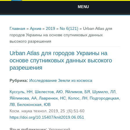
MENU
Вы здесь
Главная
»
Архив
»
2019
»
No 6(121)
» Urban Atlas для
городов Украины на основе спутниковых данных
высокого разрешения
Urban Atlas для городов Украины на
основе спутниковых данных высокого
разрешения
Рубрика:
Исследование Земли из космоса
Куссуль, НН
,
Шелестов, АЮ
,
Яйлимов, БЯ
,
Шумило, ЛЛ
,
Яйлимова, АА
,
Лавренюк, НС
,
Колос, ЛН
,
Подгородецкая,
ЛВ
,
Белоконская, ЮВ
Косм. наука технол. 2019, 25 ;(6):51-60
https://doi.org/10.15407/knit2019.06.051
Язык публикации:
Украинский