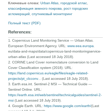
Ключевые слова:
Urban Atlas
,
городской атлас
,
классификация земного покрова
,
рост городских
агломераций
,
спутниковый мониторинг
Полный текст (PDF)
References:
1. Copernicus Land Monitoring Service — Urban Atlas.
European Environment Agency. URL:
www.eea.europa
.
eu/data-and-maps/data/copernicus-land-monitoringservice-
urban-atlas (Last accessed 18 July 2018).
2. CORINE Land Cover nomenclature conversion to Land
Cover Classification system (2018). URL:
https://land.copernicus.eu/eagle/files/eagle-related-
projects/pt_clcconv...
(Last accessed 18 July 2018).
3. Earth.esa.int. Sentinel-2 MSI — Technical Guide —
Sentinel Online. URL:
https://earth.esa.int/web/sentinel/technicalguides/sentinel-2-
msi
(Last accessed 18 July 2019).
4. Google Earth. URL:
https://www.google.com/earth/
(Last