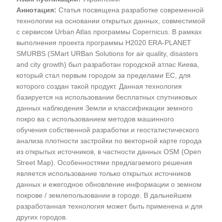
Аннотация:
Статья посвящена разработке современной
технологии на основании открытых данных, совместимой
с сервисом Urban Atlas программы Copernicus. В рамках
выполнения проекта программы H2020 ERA-PLANET
SMURBS (SMart URBan Solutions for air quality, disasters
and city growth) был разработан городской атлас Киева,
который стал первым городом за пределами ЕС, для
которого создан такой продукт. Данная технология
базируется на использовании бесплатных спутниковых
данных наблюдения Земли и классификации земного
покро ва с использованием методов машинного
обучения собственной разработки и геостатистического
анализа плотности застройки по векторной карте города
из открытых источников, в частности данных OSM (Open
Street Map). Особенностями предлагаемого решения
является использование только открытых источников
данных и ежегодное обновление информации о земном
покрове / землепользовании в городе. В дальнейшем
разработанная технология может быть применена и для
других городов.