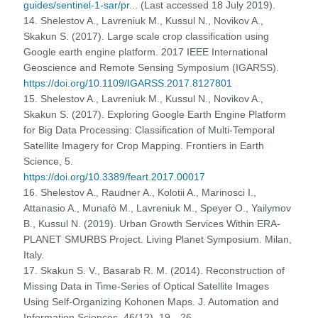
guides/sentinel-1-sar/pr...
(Last accessed 18 July 2019).
14. Shelestov A., Lavreniuk M., Kussul N., Novikov A.,
Skakun S. (2017). Large scale crop classification using
Google earth engine platform. 2017 IEEE International
Geoscience and Remote Sensing Symposium (IGARSS).
https://doi.org/10.1109/IGARSS.2017.8127801
15. Shelestov A., Lavreniuk M., Kussul N., Novikov A.,
Skakun S. (2017). Exploring Google Earth Engine Platform
for Big Data Processing: Classification of Multi-Temporal
Satellite Imagery for Crop Mapping. Frontiers in Earth
Science, 5.
https://doi.org/10.3389/feart.2017.00017
16. Shelestov A., Raudner A., Kolotii A., Marinosci I.,
Attanasio A., Munafò M., Lavreniuk M., Speyer O., Yailymov
B., Kussul N. (2019). Urban Growth Services Within ERA-
PLANET SMURBS Project. Living Planet Symposium. Milan,
Italy.
17. Skakun S. V., Basarab R. M. (2014). Reconstruction of
Missing Data in Time-Series of Optical Satellite Images
Using Self-Organizing Kohonen Maps. J. Automation and
Information Sciences, 46(12), 19—26.