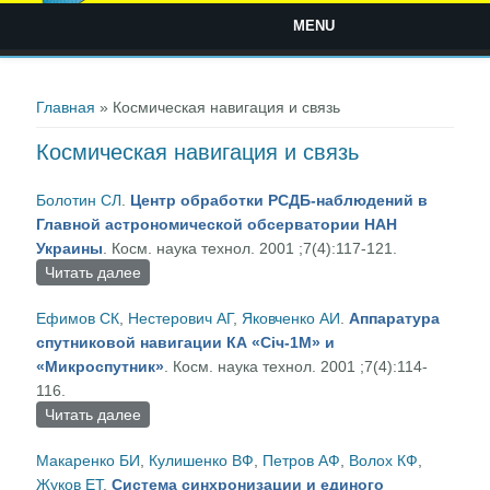
MENU
Вы здесь
Главная
» Космическая навигация и связь
Космическая навигация и связь
Болотин СЛ
.
Центр обработки РСДБ-наблюдений в
Главной астрономической обсерватории НАН
Украины
. Косм. наука технол. 2001 ;7(4):117-121.
Читать далее
о Центр обработки РСДБ-наблюдений в
Главной астрономической обсерватории НАН
Ефимов СК
,
Нестерович АГ
,
Яковченко АИ
.
Аппаратура
Украины
спутниковой навигации КА «Січ-1М» и
«Микроспутник»
. Косм. наука технол. 2001 ;7(4):114-
116.
Читать далее
о Аппаратура спутниковой навигации КА
«Січ-1М» и «Микроспутник»
Макаренко БИ
,
Кулишенко ВФ
,
Петров АФ
,
Волох КФ
,
Жуков ЕТ
.
Система синхронизации и единого