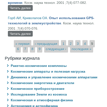
времени
. Косм. наука технол. 2001 ;7(4):077-082.
Читать далее
о Использование сигналов спутниковых
радионавигационных систем для сравнения
Горб АИ
,
Криволапов ОА
.
Опыт использования GPS-
шкал времени
технологий в землеустройстве
. Косм. наука технол.
2001 ;7(4):070-076.
Читать далее
о Опыт использования GPS-технологий в
землеустройстве
Страницы
« первая
‹ предыдущая
1
2
3
4
5
6
7
8
9
следующая ›
последняя »
Рубрики журнала
Ракетно-космические комплексы
Космические аппараты и полезная нагрузка
Динамика и управление космическими аппаратами
Космические энергетика и двигатели
Космическое приборостроение
Исследование Земли из космоса
Космическая и атмосферная физика
Астрономия и астрофизика