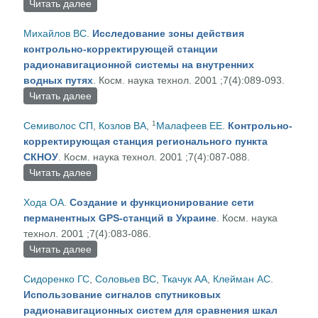
Читать далее
о Высокоточная синхронизация шкал времени
при использовании двойной
Михайлов ВС
.
Исследование зоны действия
дифференциальной коррекции
контрольно-корректирующей станции
псевдодальностей в аппаратуре потребителей
радионавигационной системы на внутренних
глобальных навигационных спутниковых систем
водных путях
. Косм. наука технол. 2001 ;7(4):089-093.
Читать далее
о Исследование зоны действия контрольно-
корректирующей станции радионавигационной
1
Семиволос СП
,
Козлов ВА
,
Малафеев ЕЕ
.
Контрольно-
системы на внутренних водных путях
корректирующая станция регионального пункта
СКНОУ
. Косм. наука технол. 2001 ;7(4):087-088.
Читать далее
о Контрольно-корректирующая станция
регионального пункта СКНОУ
Хода ОА
.
Создание и функционирование сети
перманентных GPS-станций в Украине
. Косм. наука
технол. 2001 ;7(4):083-086.
Читать далее
о Создание и функционирование сети
перманентных GPS-станций в Украине
Сидоренко ГС
,
Соловьев ВС
,
Ткачук АА
,
Клейман АС
.
Использование сигналов спутниковых
радионавигационных систем для сравнения шкал