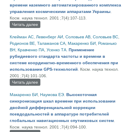
времени наземного автоматизированного комплекса
управления космическими аппаратами Украины
.
Косм. наука технол. 2001 ;7(4):107-113.
Читать далее
о Система синхронизации и единого времени
наземного автоматизированного комплекса
Клейман AС
,
Левенберг АИ
,
Соловьев АВ
,
Соловьев ВС
,
управления космическими аппаратами
Родионов BЕ
,
Таламанов СА
,
Макаренко БИ
,
Романько
Украины
ВН
,
Кравченко ПА
,
Усенко ТА
.
Применение
рубидиевого стандарта частоты и времени в
системе координатно-временного обеспечения при
использовании GPS-технологий
. Косм. наука технол.
2001 ;7(4):101-106.
Читать далее
о Применение рубидиевого стандарта частоты
и времени в системе координатно-временного
Макаренко БИ
,
Наумова ЕЭ
.
Высокоточная
обеспечения при использовании GPS-
синхронизация шкал времени при использовании
технологий
двойной дифференциальной коррекции
псевдодальностей в аппаратуре потребителей
глобальных навигационных спутниковых систем
.
Косм. наука технол. 2001 ;7(4):094-100.