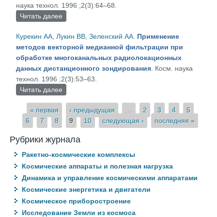
наука технол. 1996 ;2(3):64–68.
Читать далее
о Безопасность информации в космических
системах связи и управления
Курекин АА
,
Лукин ВВ
,
Зеленский АА
.
Применение
методов векторной медианной фильтрации при
обработке многоканальных радиолокационных
данных дистанционного зондирования
. Косм. наука
технол. 1996 ;2(3):53–63.
Читать далее
о Применение методов векторной медианной
фильтрации при обработке многоканальных
Страницы
« первая
‹ предыдущая
…
2
3
4
5
радиолокационных данных дистанционного
6
7
8
9
10
следующая ›
последняя »
зондирования
Рубрики журнала
Ракетно-космические комплексы
Космические аппараты и полезная нагрузка
Динамика и управление космическими аппаратами
Космические энергетика и двигатели
Космическое приборостроение
Исследование Земли из космоса