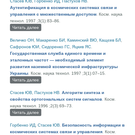
Стасев ЮВ
,
Горбенко ИД
,
Пастухов НВ
.
при летных испытаниях элементов
Аутентификация в космических системах связи и
авиационных космических ракетных
управления с множественным доступом
. Косм. наука
комплексов
технол. 1997 ;3(1):83–86.
Читать далее
о Аутентификация в космических системах
связи и управления с множественным доступом
Величко ОН
,
Макаренко БИ
,
Каминский ВЮ
,
Кащєев БЛ
,
Сафронов ЮИ
,
Сидоренко ГС
,
Яцкив ЯС
.
Государственная служба единого времени и
эталонных частот — необходимый элемент
развития наземной космической инфраструктуры
Украины
. Косм. наука технол. 1997 ;3(1):07–15.
Читать далее
о Государственная служба единого времени и
эталонных частот — необходимый элемент
Стасев ЮВ
,
Пастухов НВ
.
Алгоритм синтеза и
развития наземной космической
свойства ортогональных систем сигналов
. Косм.
инфраструктуры Украины
наука технол. 1996 ;2(3):69–73.
Читать далее
о Алгоритм синтеза и свойства ортогональных
систем сигналов
Горбенко ИД
,
Стасев ЮВ
.
Безопасность информации в
космических системах связи и управления
. Косм.