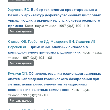
украинских региональных сетей спутниковой
Харченко ВС
.
Выбор технологии проектирования и
связи
базовых архитектур дефектоустойчивых цифровых
управляющих и вычислительных систем реального
времени
. Косм. наука технол. 1997 ;3(3):109–119.
Читать далее
о Выбор технологии проектирования и базовых
архитектур дефектоустойчивых цифровых
Стасев ЮВ
,
Горбенко ИД
,
Макаренко БИ
,
Ивашкин АВ
,
управляющих и вычислительных систем
Воронов ДН
.
Применение сложных сигналов в
реального времени
командно-телеметрических радиолиниях
. Косм. наука
технол. 1997 ;3(3):104–108.
Читать далее
о Применение сложных сигналов в командно-
телеметрических радиолиниях
Куликов СП
.
Об использовании радионавигационных
систем наблюдения космического базирования при
летных испытаниях элементов авиационных
космических ракетных комплексов
. Косм. наука
технол. 1997 ;3(2):96-100.
Читать далее
о Об использовании радионавигационных
систем наблюдения космического базирования