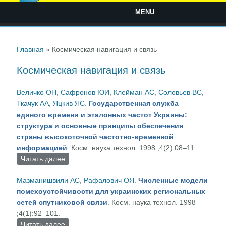
MENU
Вы здесь
Главная
» Космическая навигация и связь
Космическая навигация и связь
Величко ОН
,
Сафронов ЮИ
,
Клейман АС
,
Соловьев ВС
,
Ткачук АА
,
Яцкив ЯС
.
Государственная служба
единого времени и эталонных частот Украины:
структура и основные принципы обеспечения
страны высокоточной частотно-временной
информацией
. Косм. наука технол. 1998 ;4(2):08–11.
Читать далее
о Государственная служба единого времени и
эталонных частот Украины: структура и
Мазманишвили АС
,
Рафалович ОЯ
.
Численные модели
основные принципы обеспечения страны
помехоустойчивости для украинских региональных
высокоточной частотно-временной
сетей спутниковой связи
. Косм. наука технол. 1998
информацией
;4(1):92–101.
Читать далее
о Численные модели помехоустойчивости для