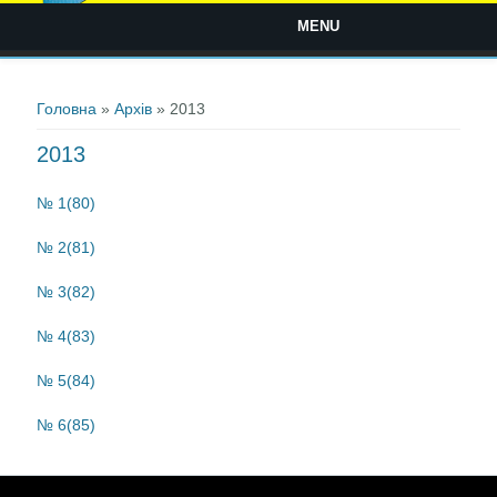
MENU
Ви є тут
Головна
»
Архів
» 2013
2013
№ 1(80)
№
2(81)
№
3(82)
№
4(83)
№
5(84)
№
6(85)