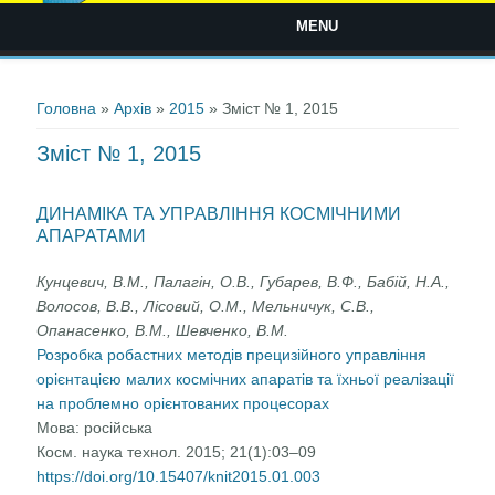
MENU
Ви є тут
Головна
»
Архів
»
2015
» Зміст № 1, 2015
Зміст № 1, 2015
ДИНАМІКА ТА УПРАВЛІННЯ КОСМІЧНИМИ
АПАРАТАМИ
Кунцевич, В.М., Палагін, О.В., Губарев, В.Ф., Бабій, Н.А.,
Волосов, В.В., Лісовий, О.М., Мельничук, С.В.,
Опанасенко, В.М., Шевченко, В.М.
Розробка робастних методів прецизійного управління
орієнтацією малих космічних апаратів та їхньої реалізації
на проблемно орієнтованих процесорах
Мова:
російська
Косм. наука технол. 2015; 21(1):03–09
https://doi.org/10.15407/knit2015.01.003