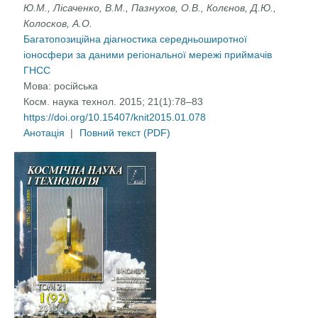
Ю.М., Лісаченко, В.М., Пазнухов, О.В., Колєнов, Д.Ю.,
Колосков, А.О.
Багатопозиційна діагностика середньоширотної
іоносфери за даними регіональної мережі приймачів
ГНСС
Мова:
російська
Косм. наука технол. 2015; 21(1):78–83
https://doi.org/10.15407/knit2015.01.078
Анотація
|
Повний текст (PDF)