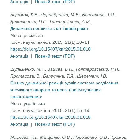
Анотація
|
Повний текст (PDF)
Аврамов, К.В., Чернобривко, М.В., Батутина, Т.Я.,
Дегтяренко, П.Г., Тонконоженко, А.М.
Динамічна нестійкість обтічників ракет
Мова:
російська
Косм. наука технол. 2015; 21(1):10–14
https://doi.org/10.15407/knit2015.01.010
Анотація
|
Повний текст (PDF)
Шульженко, М.Г., Зайцев, Б.П., Гонтаровський, П.П.,
Протасова, В., Батутіна, Т.Я., Шеремет, І.В.
Оцінка динамічної реакції вузлів системи розділення
космічного апарата та носія при імпульсних
навантаженнях
Мова:
українська
Косм. наука технол. 2015; 21(1):15–19
https://doi.org/10.15407/knit2015.01.015
Анотація
|
Повний текст (PDF)
Маслова, А.I., Мищенко, O.В., Пироженко, O.В., Храмов,