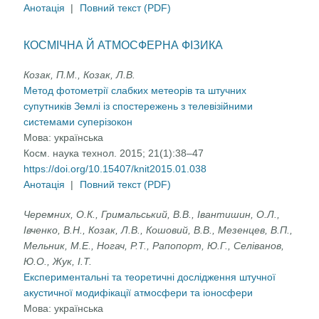
Анотація
|
Повний текст (PDF)
КОСМІЧНА Й АТМОСФЕРНА ФІЗИКА
Козак, П.М., Козак, Л.В.
Метод фотометрії слабких метеорів та штучних
супутників Землі із спостережень з телевізійними
системами суперізокон
Мова:
українська
Косм. наука технол. 2015; 21(1):38–47
https://doi.org/10.15407/knit2015.01.038
Анотація
|
Повний текст (PDF)
Черемних, О.К., Гримальський, В.В., Івантишин, О.Л.,
Івченко, В.Н., Козак, Л.В., Кошовий, В.В., Мезенцев, В.П.,
Мельник, М.Е., Ногач, Р.Т., Рапопорт, Ю.Г., Селіванов,
Ю.О., Жук, І.Т.
Експериментальні та теоретичні дослідження штучної
акустичної модифікації атмосфери та іоносфери
Мова:
українська