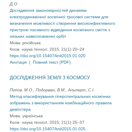
Д.O.
Дослідження закономірностей динаміки
електродинамічної космічної тросової системи для
визначення можливості створення високоефективного
пристрою пасивного відведення космічного сміття з
низьких навколоземних орбіт
Мова:
російська
Косм. наука технол. 2015; 21(1):20–24
https://doi.org/10.15407/knit2015.01.020
Анотація
|
Повний текст (PDF)
ДОСЛІДЖЕННЯ ЗЕМЛІ З КОСМОСУ
Попов, М.О., Подорван, В.М., Альперт, С.І.
Метод класифікування гіперспектральних космічних
зображень з використанням комбінаційного правила
демпстера
Мова:
українська
Косм. наука технол. 2015; 21(1):25–37
https://doi.org/10.15407/knit2015.01.025