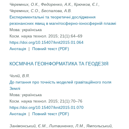
Черемних, О.К., Федоренко, А.К., Крючков, Є.І.,
Черемних, С.О., Беспалова, А.В.
Експериментальні та теоретичні дослідження
резонансних явищ в магнітосферно-іоносферній плазмі
Мова:
українська
Косм. наука технол. 2015; 21(1):64–69
https://doi.org/10.15407/knit2015.01.064
Анотація
|
Повний текст (PDF)
КОСМІЧНА ГЕОІНФОРМАТИКА ТА ГЕОДЕЗІЯ
Чолій, В.Я.
До питання про точність моделей гравітаційного поля
Землі
Мова:
українська
Косм. наука технол. 2015; 21(1):70–76
https://doi.org/10.15407/knit2015.01.070
Анотація
|
Повний текст (PDF)
Занімонський, Є.М., Литвиненко, Л.М., Ямпольський,