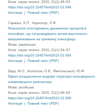
Косм. наука технол. 2015; 21(1):48–53
https://doi.org/10.15407/knit2015.01.048
Анотація
|
Повний текст (PDF)
Гармаш, К.П., Чорногор, Л.Ф.
Результати спостережень динамічних процесів в
іоносфері, що супроводжують вплив акустичного
випромінювання на приземну атмосферу
Мова:
українська
Косм. наука технол. 2015; 21(1):54–57
https://doi.org/10.15407/knit2015.01.054
Анотація
|
Повний текст (PDF)
Бару, М.О., Колосков, О.В., Ямпольський, Ю.М.
Ефект розщеплення модової структури іоносферного
альвенівського резонатора
Мова:
російська
Косм. наука технол. 2015; 21(1):58–63
https://doi.org/10.15407/knit2015.01.058
Анотація
|
Повний текст (PDF)