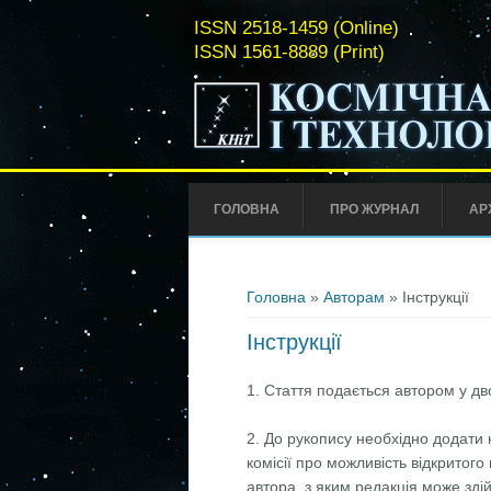
ISSN 2518-1459 (Online)
ISSN 1561-8889 (Print)
ГОЛОВНА
ПРО ЖУРНАЛ
АР
Ви є тут
Головна
»
Авторам
» Інструкції
Інструкції
1. Стаття подається автором у д
2. До рукопису необхiдно додати 
комiсiї про можливiсть вiдкритог
автора, з яким редакцiя може зд