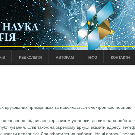
ХІВ
РЕДКОЛЕГІЯ
АВТОРАМ
ІНФО
КОНТАКТИ
вох друкованих примiрниках та надсилається електронною поштою.
направлення, пiдписане керiвником установи, де виконана робота, 
о публiкування. Слiд також на окремому аркушi вказати адресу, тел
iйснювати переписку. Для оформлення рубрики "Нашi автори" редак