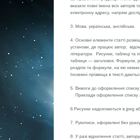
вказати повнi iмена всiх авторiв т
електронну адресу, напрям дослідж
3. Мова: українська, англійська.
4. Основнi елементи статтi розмiщ
установи, де працює автор; відомо
лiтератури. Рисунки, таблицi та
таблиця — заголовок. Формули, ри
роздiли та формули, на якi немає
Іноземні прізвища в тексті даються
5. Вимоги до оформлення списку
Приклади оформлення списку л
6.Рисунки надсилаються в jpeg або
7. Рукописи, оформлені без урах
8. У разі відхилення статті, авто