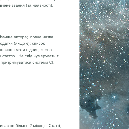
 вчене звання (за наявності),
прiзвище автора; повна назва
додатки (якщо є); список
повинен мати пiдпис, кожна
 статтю. Не слiд нумерувати тi
о притримуватися системи СI.
ває не більше 2 місяців. Статті,