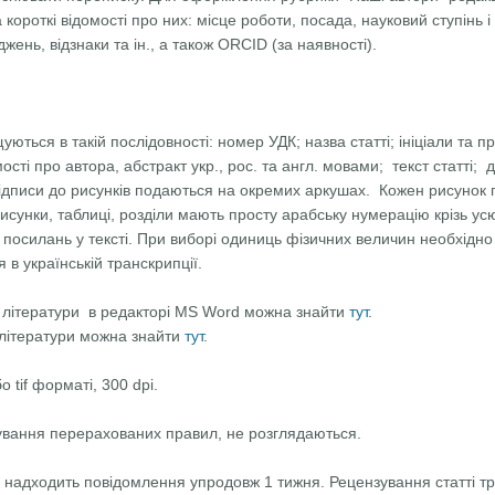
а короткi вiдомостi про них: мiсце роботи, посада, науковий ступінь і
ень, вiдзнаки та iн., а також ORCID (за наявності).
уються в такiй послiдовностi: номер УДК; назва статтi; iнiцiали та 
сті про автора, абстракт укр., рос. та англ. мовами; текст статті; 
 пiдписи до рисункiв подаються на окремих аркушах. Кожен рисунок 
сунки, таблицi, роздiли мають просту арабську нумерацiю крiзь усю
 посилань у текстi. При виборi одиниць фiзичних величин необхiдн
 в українській транскрипції.
 лiтератури в редакторі MS Word можна знайти
тут
.
ітератури можна знайти
тут
.
 tif форматі, 300 dpi.
ування перерахованих правил, не розглядаються.
ру надходить повідомлення упродовж 1 тижня. Рецензування статті три