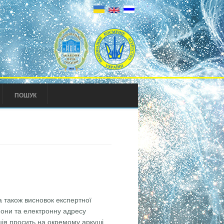
ПОШУК
а також висновок експертної
ефони та електронну адресу
цiя просить на окремому аркушi