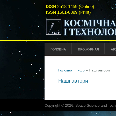
ISSN 2518-1459 (Online)
ISSN 1561-8889 (Print)
ГОЛОВНА
ПРО ЖУРНАЛ
АР
Ви є тут
Головна
»
Інфо
» Наші автори
Наші автори
Copyright © 2026, Space Science and Tech