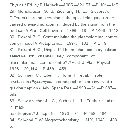
Physics / Ed. by F. Herlach.—1985.—Vol. 57.—P. 104—145.
29. Monshausen G. B, Zieshang H. E., Sievers A.
Differential proton secretion in the apical elongation zone
caused gravis-timulation is induced by the signal from the
root cap // Plant Cell Environ.—1996.—19.—P. 1408—1412.
30. Pickard B. G. Contemplating the plasmalemmal control
center model // Protoplasma.—1994.—182.—P. 1—9.
31. Pickard B. G., Ding J. P. The mechanosensory calcium-
selec­tive ion channel: key component of
plasmalemmal control centre? // Aust. J. Plant Physiol.—
1993.—20, N 4.—P. 439— 459.
32. Schimek C., Eibel P., Horie Т., et al. Protein
crystals in
Phycomyces
sporangiophores are involved in
graviperception // Adv. Space Res.—1999.—24.—P. 687—
692.
33. Schwarzacher J. C., Audus L. J. Further studies
in mag-
netotropism // J. Exp. Bot—1973.—24.—P. 459—464.
34. Selwood P. W. Magnetochemistry. — N.Y., 1943.—458
p.