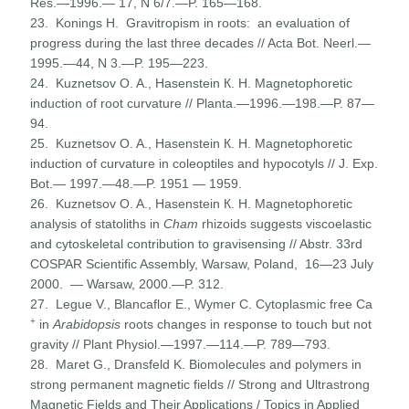
Res.—1996.— 17, N 6/7.—P. 165—168.
23. Konings H. Gravitropism in roots: an evaluation of
progress during the last three decades // Acta Bot. Neerl.—
1995.—44, N 3.—P. 195—223.
24. Kuznetsov O. A., Hasenstein К. Н. Magnetophoretic
induction of root curvature // Planta.—1996.—198.—P. 87—
94.
25. Kuznetsov O. A., Hasenstein К. Н. Magnetophoretic
induction of curvature in coleoptiles and hypocotyls // J. Exp.
Bot.— 1997.—48.—P. 1951 — 1959.
26. Kuznetsov O. A., Hasenstein К. Н. Magnetophoretic
analysis of statoliths in
Cham
rhizoids suggests viscoelastic
and cytoskeletal contribution to gravisensing // Abstr. 33rd
COSPAR Scientific Assembly, Warsaw, Poland, 16—23 July
2000. — Warsaw, 2000.—P. 312.
27. Legue V., Blancaflor E., Wymer C. Cytoplasmic free Ca
+
in
Arabidopsis
roots changes in response to touch but not
gravity // Plant Physiol.—1997.—114.—P. 789—793.
28. Maret G., Dransfeld K. Biomolecules and polymers in
strong permanent magnetic fields // Strong and Ultrastrong
Magnetic Fields and Their Applications / Topics in Applied