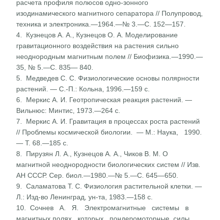
расчета профиля полюсов одно-зонного
изодинамического магнитного сепаратора // Полупровод,
техника и электро­ника.—1964.—№ 3.—С. 152—157.
4. Кузнецов А. А., Кузнецов О. А. Моделирование
гравитаци­онного воздействия на растения сильно
неоднородным маг­нитным полем // Биофизика.—1990.—
35, № 5.—С. 835— 840.
5. Медведев С. С. Физиологические основы полярности
расте­ний. — С.-П.: Кольна, 1996.—159 с.
6. Меркис А. И. Геотропическая реакция растений. —
Виль­нюс: Минтис, 1973.—264 с.
7. Меркис А. И. Гравитация в процессах роста растений
// Проблемы космической биологии. — М.: Наука, 1990.
— Т. 68.—185 с.
8. Пирузян Л. А., Кузнецов А. А., Чиков В. М. О
магнитной неоднородности биологических систем // Изв.
АН СССР. Сер. биол.—1980.—№ 5.—С. 645—650.
9. Саламатова Т. С. Физиология растительной клетки. —
Л.: Изд-во Ленинград, ун-та, 1983.—158 с.
10. Сочнев А. Я. Электромагнитные системы в
магнитных полях которых пондеромоторные силы