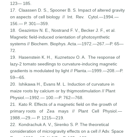
123— 185.
17. Claassen D. S., Spooner B. S. Impact of altered gravity
on aspects of cell biology // Int. Rev. Cytol.—1994.—
156.— P. 301—359.
18. Geazintov N. E., Nostrand F. V., Becker J. F., et al.
Magnetic field-induced orientation of photosynthetic
systems // Biochem. Biophys. Acta.—1972.—267.—P. 65—
72.
19. Hasenstein K. H., Kuznetsov O. A. The response of
lazy-2 tomato seedlings to curvature-inducing magnetic
gradients is modulated by light // Planta.—1999.—208.—P.
59—65.
20. Ishikawa H., Evans M. L. Induction of curvature in
maize roots by calcium or by thigmostimulation // Plant
Physiol.—1992.— 100.—P. 762—768.
21. Kato R. Effects of a magnetic field on the growth of
primary roots of Zea mays // Plant Cell Physiol.—
1988.—29.— P. 1215—219.
22. Kondrachuk A. V., Sirenko S. P. The theoretical
consideration of microgravity effects on a cell // Adv. Space