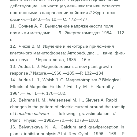
действующие на частицу уменьшаются или остаются
постоянными в направ­лении действия // Журн. техн.
физики.—1940.—№ 10.— С. 472—477.
11. Сочнев А. Я. Вычисление напряженности поля
прямыми методами. — Л.: Энергоатомиздат, 1984.—112
с.
12. Чиков В. М. Изучение и некоторые приложения
клеточного магнитофореза: Автореф. дис. .. канд. физ.-
мат. наук. — Черноголовка, 1985.—16 с.
13. Audus L. J. Magnetotropism: a new plant growth
response // Nature.—1960.—185.—P. 132—134.
14. Audus L. J., Whish J. C. Magnetotropism // Biological
Effects of Magnetic Fields / Ed. by M. F. Barnothy. —
1964.— Vol. L—P. 170—182.
15. Behrens H. M., Weisenseel М. Н., Sievers A. Rapid
changes in the pattern of electric current around the root tip
of
Lepidium sativum
L. following gravistimulation //
Plant Physiol.— 1982.—70.—P. 1079—1083.
16. Belyavskaya N. A. Calcium and graviperception in
plants: inhibitor analysis // Int. Rev. Cytol.—1996.—168.—P.