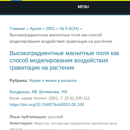
MENU
Вы здесь
Главная
»
Архив
»
2001
»
№ 5-6(24)
»
Высокоградиентные магнитные поля как способ
моделирования воздействия гравитации на растения
Высокоградиентные магнитные поля как
способ моделирования воздействия
гравитации на растения
Рубрика:
Науки о жизни в космосе
Кондрачук, АВ
,
Белявская, НА
Косм. наука технол. 2001, 7 ;(5-6):100-111
https://doi.org/10.15407/knit2001.05.100
Язык публикации:
русский
Аннотация:
Известно, что высоко градиентное магнитное поле
(ВГМП) создает направленную пондеромоторную силу в