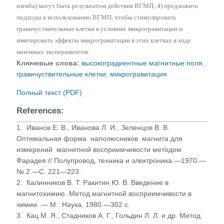
изгиба) могут быть результатом действия ВГМП; 4) предложить
подходы к использованию ВГМП, чтобы стимулировать
гравичуствительные клетки в условиях микрогравитации и
имитировать эффекты микрогравитации в этих клетках в ходе
наземных экспериментов.
Ключевые слова:
высокоградиентные магнитные поля
,
гравичуствительные клетки
,
микрогравитация
Полный текст (PDF)
References:
1. Иванов Е. В., Иванова Л. И., Зеленцов В. В.
Оптимальная форма наполюсников магнита для
измерений магнитной восприимчивости методом
Фарадея // Полупровод, техни­ка и электроника.—1970.—
№ 2.—С. 221—223.
2. Калинников В. Т. Ракитин Ю. В. Введение в
магнитохимию. Метод магнитной восприимчивости в
химии. — М.: Наука, 1980.—302 с.
3. Кац М. Я., Стадников А. Г., Гольдин Л. Л. и др. Метод