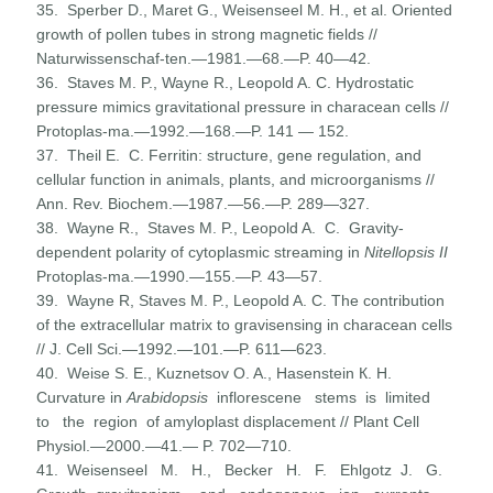
35. Sperber D., Maret G., Weisenseel M. H., et al. Oriented
growth of pollen tubes in strong magnetic fields //
Naturwissenschaf-ten.—1981.—68.—P. 40—42.
36. Staves M. P., Wayne R., Leopold A. C. Hydrostatic
pressure mimics gravitational pressure in characean cells //
Protoplas-ma.—1992.—168.—P. 141 — 152.
37. Theil Е. С. Ferritin: structure, gene regulation, and
cellular function in animals, plants, and microorganisms //
Ann. Rev. Biochem.—1987.—56.—P. 289—327.
38. Wayne R., Staves M. P., Leopold A. C. Gravity-
dependent polarity of cytoplasmic streaming in
Nitellopsis II
Protoplas-ma.—1990.—155.—P. 43—57.
39. Wayne R, Staves M. P., Leopold A. C. The contribution
of the extracellular matrix to gravisensing in characean cells
// J. Cell Sci.—1992.—101.—P. 611—623.
40. Weise S. E., Kuznetsov O. A., Hasenstein К. Н.
Curvature in
Arabidopsis
inflorescene stems is limited
to the region of amyloplast displacement // Plant Cell
Physiol.—2000.—41.— P. 702—710.
41. Weisenseel M. H., Becker H. F. Ehlgotz J. G.