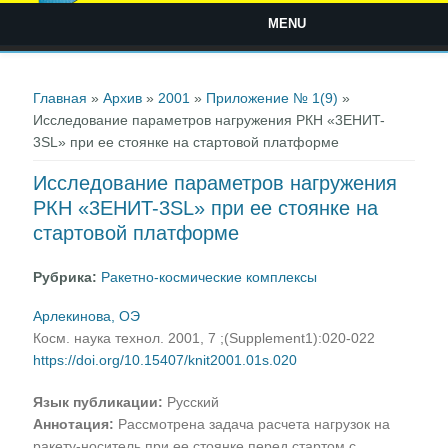
MENU
Вы здесь
Главная
»
Архив
»
2001
»
Приложение № 1(9)
»
Исследование параметров нагружения РКН «3EHИT-
3SL» при ее стоянке на стартовой платформе
Исследование параметров нагружения
РКН «3EHИT-3SL» при ее стоянке на
стартовой платформе
Рубрика:
Ракетно-космические комплексы
Арлекинова, ОЭ
Косм. наука технол. 2001, 7 ;(Supplement1):020-022
https://doi.org/10.15407/knit2001.01s.020
Язык публикации:
Русский
Аннотация:
Рассмотрена задача расчета нагрузок на
ракету-носитель при ее стоянке перед стартом с