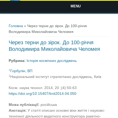
MENU
Ви є тут
Головна
» Через терни до зірок. До 100-річчя
Володимира Миколайовича Челомея
Через терни до зірок. До 100-річчя
Володимира Миколайовича Челомея
Рубрика:
Історія космічних досліджень
1
Горбулін, ВП
1
Національний інститут стратегічних досліджень, Київ
Косм. наука технол. 2014, 20 ;(4):50-63
https://doi.org/10.15407/knit2014.04.050
Мова публікації:
російська
Анотація:
У статті описані основні віхи життя і науково-
технічної діяльності видатного конструктора ракетно-