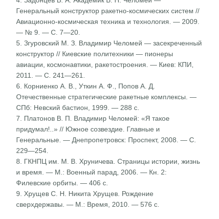
Генеральный конструктор ракетно-космических систем //
Авиационно-космическая техника и технология. — 2009.
— № 9. — С. 7—20.
5. Згуровский М. З. Владимир Челомей — засекреченный
конструктор // Киевские политехники — пионеры
авиации, космонавтики, ракетостроения. — Киев: КПИ,
2011. — С. 241—261.
6. Корниенко А. В., Уткин А. Ф., Попов А. Д.
Отечественные стратегические ракетные комплексы. —
СПб: Невский бастион, 1999. — 288 с.
7. Платонов В. П. Владимир Челомей: «Я такое
придумал!..» // Южное созвездие. Главные и
Генеральные. — Днепропетровск: Проспект, 2008. — С.
229—254.
8. ГКНПЦ им. М. В. Хруничева. Страницы истории, жизнь
и время. — М.: Военный парад, 2006. — Кн. 2:
Филевские орбиты. — 406 с.
9. Хрущев С. Н. Никита Хрущев. Рождение
сверхдержавы. — М.: Время, 2010. — 576 с.