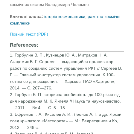
космічних систем Володимира Челомея.
Ключові слова:
історія космонавтики
,
ракетно-космічні
комплекси
Повний текст (PDF)
References:
1. Горбулин В. П., Кузнецов Ю. А., Митрахов Н. А.
Академик В. Г. Сергеев — выдающийся организатор
работ по созданию систем управления РКТ // Сергеев В.
Г. — Главный конструктор систем управления. К 100-
летию со дня рождения. — Харьков: ПАО «Хартрон»,
2014. — С. 267—276.
2. Горбулін В. П. Історична особистість: до 100-річчя від
дня народження М. К. Янгеля // Наука та наукознавство.
— 2011. — № 4. — С. 5—15.
3. Ефремов Г. А., Киселев А. И., Леонов А. Г. и др. Яркий
след крылатого «Метеорита» — М.: Бедретдинов и Ко,
2012. — 248 с.
4. Задонцев В. А. Академик В. Н. Челомей —