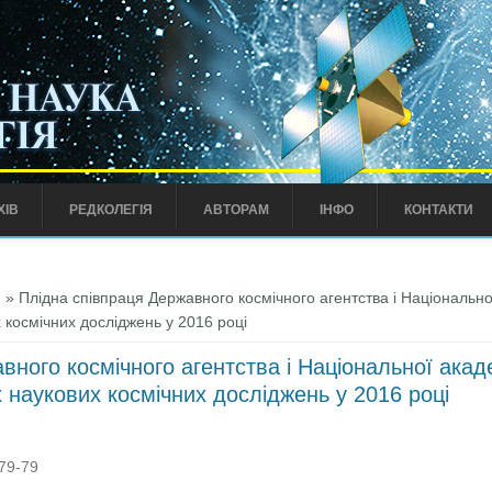
ХІВ
РЕДКОЛЕГІЯ
АВТОРАМ
ІНФО
КОНТАКТИ
)
» Плідна співпраця Державного космічного агентства і Національної
 космічних досліджень у 2016 році
ного космічного агентства і Національної акаде
х наукових космічних досліджень у 2016 році
:79-79