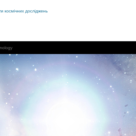
ти космічних досліджень
nology