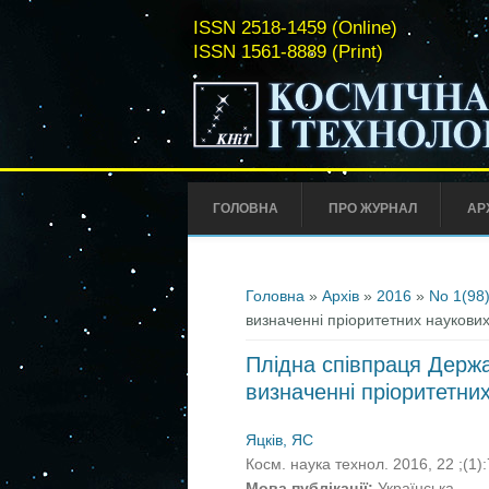
ISSN 2518-1459 (Online)
ISSN 1561-8889 (Print)
ГОЛОВНА
ПРО ЖУРНАЛ
АР
Ви є тут
Головна
»
Архів
»
2016
»
No 1(98
визначенні пріоритетних наукових
Плідна співпраця Держав
визначенні пріоритетни
Яцків, ЯС
Косм. наука технол. 2016, 22 ;(1)
Мова публікації:
Українська