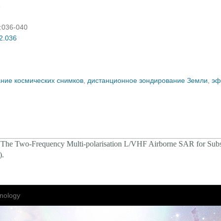
e
):036-040
02.036
ие космических снимков
,
дистанционное зондирование Земли
,
эф
The Two-Frequency Multi-polarisation L/VHF Airborne SAR for Subs
).
nology