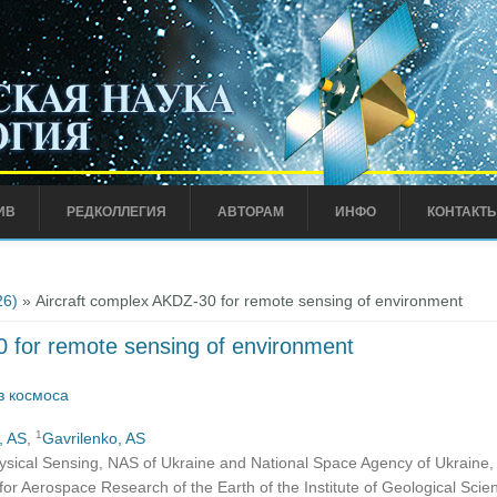
ИВ
РЕДКОЛЛЕГИЯ
АВТОРАМ
ИНФО
КОНТАКТ
26)
» Aircraft complex AKDZ-30 for remote sensing of environment
0 for remote sensing of environment
з космоса
1
, AS
,
Gavrilenko, AS
ysical Sensing, NAS of Ukraine and National Space Agency of Ukraine, 
re for Aerospace Research of the Earth of the Institute of Geological Sci