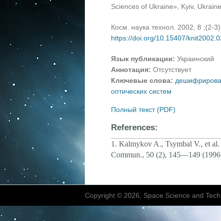
Sciences of Ukraine», Kyiv, Ukrain
Косм. наука технол. 2002, 8 ;(2-3
https://doi.org/10.15407/knit2002.
Язык публикации:
Украинский
Аннотация:
Отсутствует
Ключевые слова:
дешифрирован
оптических систем
Полный текст (PDF)
References:
1.
Kalmykov A., Tsymbal V., et al.
Commun
.,
50
(2), 145
—
149 (1996
Copyright © 2026, Space Science and Tech