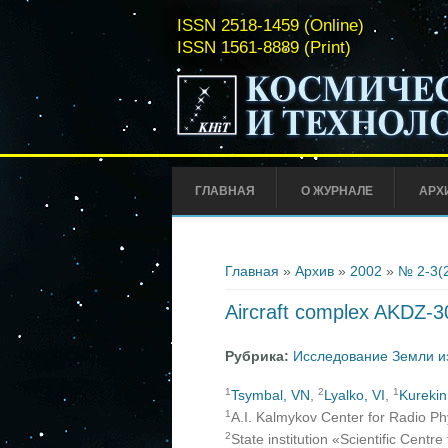
ISSN 2518-1459 (Online)
ISSN 1561-8889 (Print)
ГЛАВНАЯ
О ЖУРНАЛЕ
АРХ
Вы здесь
Главная
»
Архив
»
2002
»
№ 2-3(
Aircraft complex AKDZ-3
Рубрика:
Исследование Земли и
1
2
1
Tsymbal, VN
,
Lyalko, VI
,
Kurekin
1
A.I. Kalmykov Center for Radio Ph
2
State institution «Scientific Cent