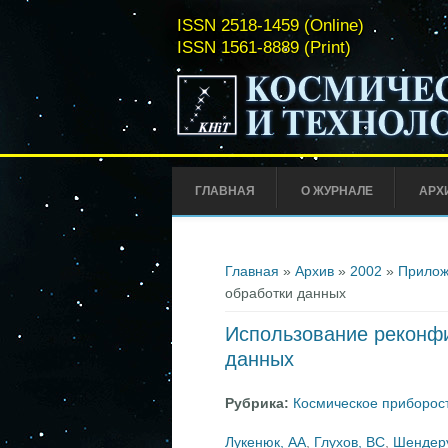
ISSN 2518-1459 (Online)
ISSN 1561-8889 (Print)
ГЛАВНАЯ
О ЖУРНАЛЕ
АРХ
Вы здесь
Главная
»
Архив
»
2002
»
Прилож
обработки данных
Использование реконфи
данных
Рубрика:
Космическое приборос
Лукенюк, АА
,
Глухов, ВС
,
Шендеру