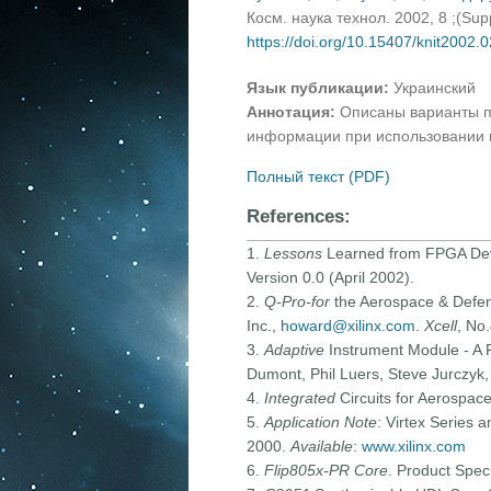
Косм. наука технол. 2002, 8 ;(Su
https://doi.org/10.15407/knit2002.
Язык публикации:
Украинский
Аннотация:
Описаны варианты п
информации при использовании 
Полный текст (PDF)
References:
1.
Lessons
Learned from FPGA 
Version 0.0 (April 2002).
2.
Q-Pro-for
the Aerospace & Defen
Inc.,
howard@xilinx.com
.
Xcell
, No
3.
Adaptive
Instrument Module - A R
Dumont, Phil Luers, Steve Jurczyk,
4.
Integrated
Circuits for Aerospac
5.
Application Note
: Virtex Series 
2000.
Available
:
www.xilinx.com
6.
Flip805x-PR Core
. Product Spec