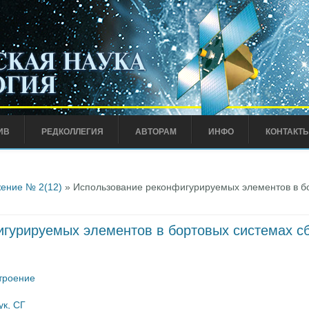
ИВ
РЕДКОЛЛЕГИЯ
АВТОРАМ
ИНФО
КОНТАКТ
ение № 2(12)
» Использование реконфигурируемых элементов в бо
гурируемых элементов в бортовых системах сб
троение
к, СГ