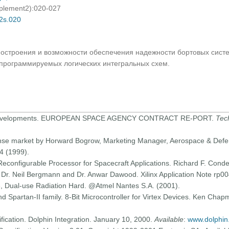
pplement2):020-027
02s.020
остроения и возможности обеспечения надежности бортовых систе
программируемых логических интегральных схем.
Developments. EUROPEAN SPACE AGENCY CONTRACT RE-PORT.
Tec
se market by Horward Bogrow, Marketing Manager, Aerospace & Defens
.4 (1999).
econfigurable Processor for Spacecraft Applications. Richard F. Conde
 Dr. Neil Bergmann and Dr. Anwar Dawood. Xilinx Application Note rp004
e, Dual-use Radiation Hard. @Atmel Nantes S.A. (2001).
and Spartan-II family. 8-Bit Microcontroller for Virtex Devices. Ken Ch
ification. Dolphin Integration. January 10, 2000.
Available
:
www.dolphin.