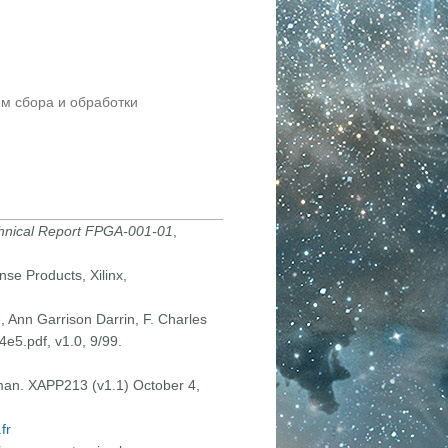
м сбора и обработки
hnical Report FPGA-001-01
,
e Products, Xilinx,
, Ann Garrison Darrin, F. Charles
e5.pdf, v1.0, 9/99.
apman. XAPP213 (v1.1) October 4,
fr