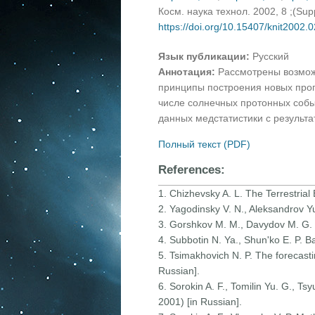
Косм. наука технол. 2002, 8 ;(Su
https://doi.org/10.15407/knit2002.
Язык публикации:
Русский
Аннотация:
Рассмотрены возмож
принципы построения новых про
числе солнечных протонных собы
данных медстатистики с результ
Полный текст (PDF)
References:
1. Chizhevsky A. L. The Terrestrial
2. Yagodinsky V. N., Aleksandrov Yu.
3. Gorshkov M. M., Davydov M. G. Ch
4. Subbotin N. Ya., Shun'ko E. P. Ba
5. Tsimakhovich N. P. The forecastin
Russian].
6. Sorokin A. F., Tomilin Yu. G., Ts
2001) [in Russian].