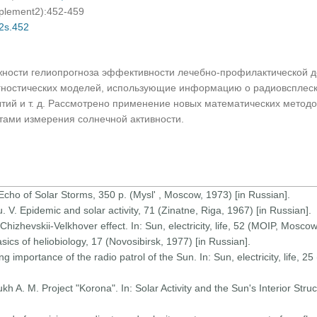
pplement2):452-459
02s.452
ности гелиопрогноза эффективности лечебно-профилактической д
гностических моделей, использующие информацию о радиовсплеск
тий и т. д. Рассмотрено применение новых математических методо
атами измерения солнечной активности.
 Echo of Solar Storms, 350 p. (Mysl' , Moscow, 1973) [in Russian].
 V. Epidemic and solar activity, 71 (Zinatne, Riga, 1967) [in Russian].
izhevskii-Velkhover effect. In: Sun, electricity, life, 52 (MOIP, Moscow
sics of heliobiology, 17 (Novosibirsk, 1977) [in Russian].
g importance of the radio patrol of the Sun. In: Sun, electricity, life, 
yukh A. M. Project "Korona". In: Solar Activity and the Sun's Interior St