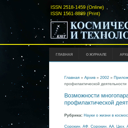
ISSN 2518-1459 (Online)
ISSN 1561-8889 (Print)
ГЛАВНАЯ
О ЖУРНАЛЕ
АРХ
Вы здесь
Главная
»
Архив
»
2002
»
Прилож
профилактической деятельности
Возможности многопара
профилактической деят
Рубрика:
Науки о жизни в космо
Сорокин, АФ
,
Сорокин, АА
,
Цюх, 