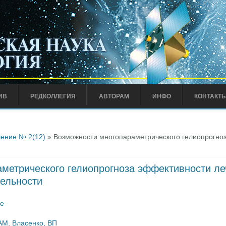
ИВ
РЕДКОЛЛЕГИЯ
АВТОРАМ
ИНФО
КОНТАКТ
ение № 2(12)
» Возможности многопараметрического гелиопрогно
метрического гелиопрогноза эффективности ле
ельности
се
АМ
,
Власенко, ВП