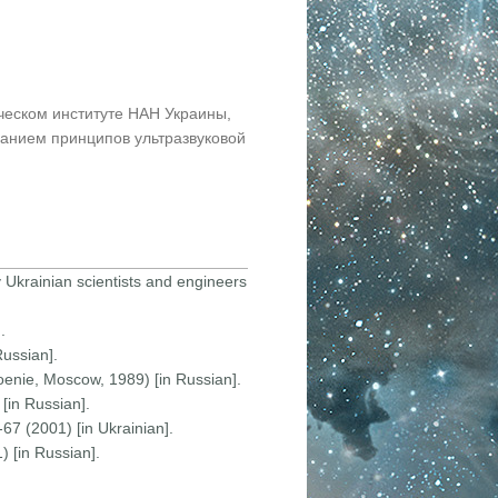
ческом институте НАН Украины,
анием принципов ультразвуковой
y Ukrainian scientists and engineers
.
Russian].
troenie, Moscow, 1989) [in Russian].
[in Russian].
-67 (2001) [in Ukrainian].
) [in Russian].