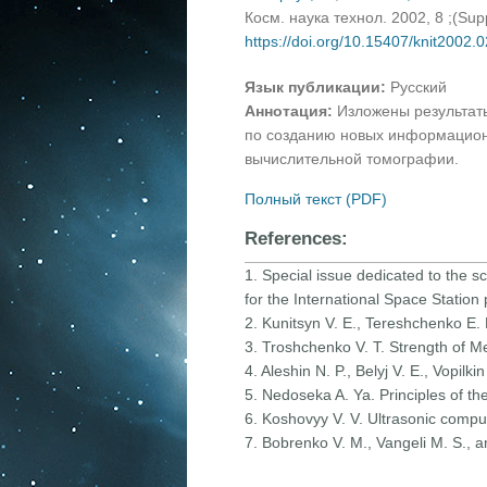
Косм. наука технол. 2002, 8 ;(Su
https://doi.org/10.15407/knit2002.
Язык публикации:
Русский
Аннотация:
Изложены результат
по созданию новых информационн
вычислительной томографии.
Полный текст (PDF)
References:
1. Special issue dedicated to the s
for the International Space Station
2. Kunitsyn V. E., Tereshchenko E.
3. Troshchenko V. T. Strength of M
4. Aleshin N. P., Belyj V. E., Vopil
5. Nedoseka A. Ya. Principles of th
6. Koshovyy V. V. Ultrasonic compute
7. Bobrenko V. M., Vangeli M. S., a