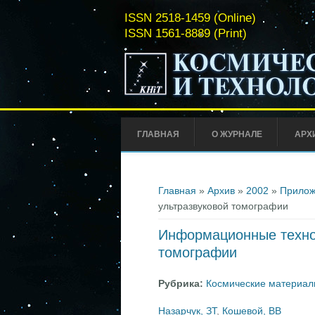
ISSN 2518-1459 (Online)
ISSN 1561-8889 (Print)
ГЛАВНАЯ
О ЖУРНАЛЕ
АРХ
Вы здесь
Главная
»
Архив
»
2002
»
Прилож
ультразвуковой томографии
Информационные технол
томографии
Рубрика:
Космические материал
Назарчук, ЗТ
,
Кошевой, ВВ