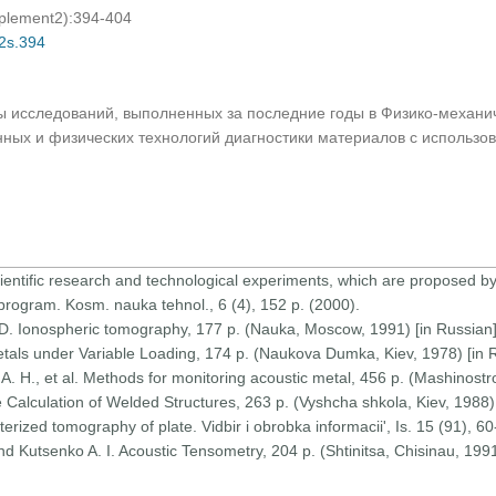
pplement2):394-404
02s.394
ы исследований, выполненных за последние годы в Физико-механи
ых и физических технологий диагностики материалов с использов
cientific research and technological experiments, which are proposed b
 program. Kosm. nauka tehnol., 6 (4), 152 p. (2000).
 D. Ionospheric tomography, 177 p. (Nauka, Moscow, 1991) [in Russian]
etals under Variable Loading, 174 p. (Naukova Dumka, Kiev, 1978) [in 
kin A. H., et al. Methods for monitoring acoustic metal, 456 p. (Mashinos
e Calculation of Welded Structures, 263 p. (Vyshcha shkola, Kiev, 1988) 
rized tomography of plate. Vidbir i obrobka informacii', Is. 15 (91), 60
nd Kutsenko A. I. Acoustic Tensometry, 204 p. (Shtinitsa, Chisinau, 1991